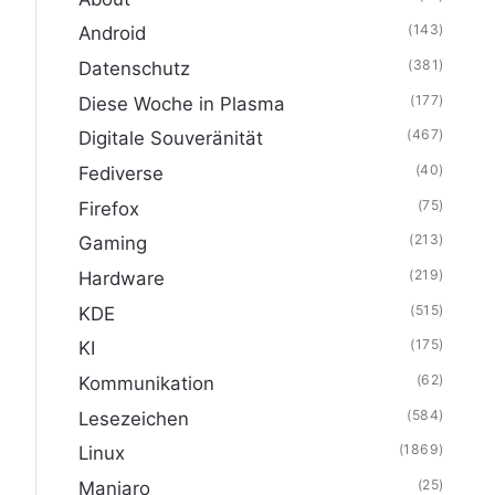
(143)
Android
(381)
Datenschutz
(177)
Diese Woche in Plasma
(467)
Digitale Souveränität
(40)
Fediverse
(75)
Firefox
(213)
Gaming
(219)
Hardware
(515)
KDE
(175)
KI
(62)
Kommunikation
(584)
Lesezeichen
(1869)
Linux
(25)
Manjaro