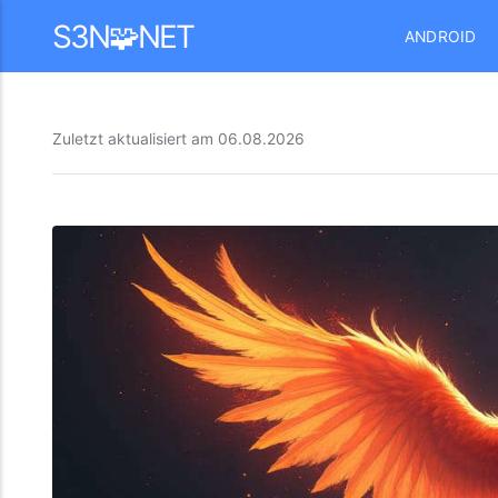
Mastodon
S3N🧩NET
ANDROID
Zuletzt aktualisiert am
06.08.2026