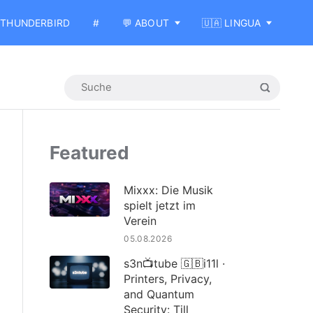
THUNDERBIRD
#
💬 ABOUT
🇺🇦 LINGUA
Featured
Mixxx: Die Musik
spielt jetzt im
Verein
05.08.2026
s3n📺tube 🇬🇧i11l ·
Printers, Privacy,
and Quantum
Security: Till