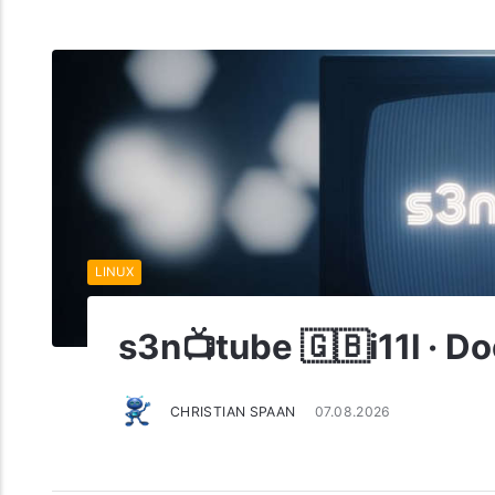
LINUX
s3n📺tube 🇬🇧i11l · D
CHRISTIAN SPAAN
07.08.2026