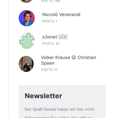
POSTS: 186
Niccolò Venerandi
POSTS: 1
s3nnet 🇺🇦
POSTS: 15
Volker Krause 😛 Christian
Spaan
POSTS: 11
Newsletter
Nur Spaß! Sowas haben wir hier nicht.
Bitte scrollen Sie weiter, hier gibt es