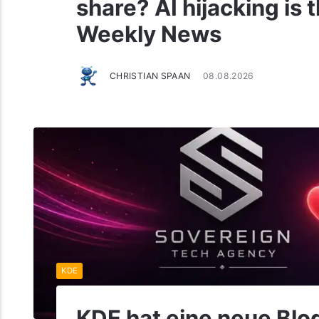
share? AI hijacking is
Weekly News
CHRISTIAN SPAAN
08.08.2026
KDE
KDE hat eine neue Blo