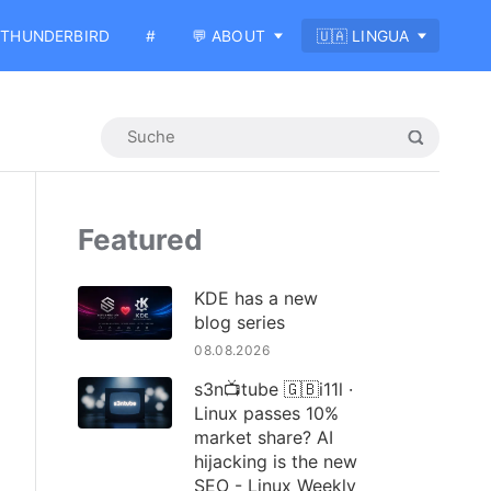
THUNDERBIRD
#
💬 ABOUT
🇺🇦 LINGUA
Featured
KDE has a new
blog series
08.08.2026
s3n📺tube 🇬🇧i11l ·
Linux passes 10%
market share? AI
hijacking is the new
SEO - Linux Weekly