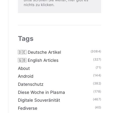
nichts zu klicken.
Tags
(3084)
🇩🇪 Deutsche Artikel
(327)
🇬🇧 English Articles
(71)
About
(144)
Android
(382)
Datenschutz
(178)
Diese Woche in Plasma
(467)
Digitale Souveränität
(40)
Fediverse