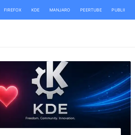
FIREFOX
KDE
MANJARO
PEERTUBE
PUBLII