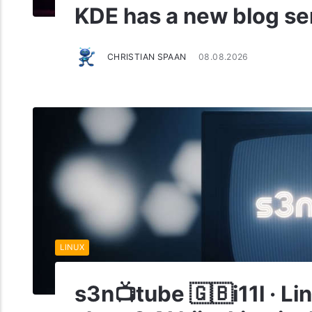
KDE has a new blog se
CHRISTIAN SPAAN
08.08.2026
LINUX
s3n📺tube 🇬🇧i11l · L