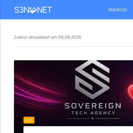
Mastodon
S3N🧩NET
ANDROID
Zuletzt aktualisiert am
09.08.2026
KDE