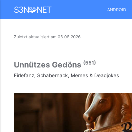
Mastodon
S3N🧩NET
ANDROID
Zuletzt aktualisiert am
06.08.2026
(551)
Unnützes Gedöns
Firlefanz, Schabernack, Memes & Deadjokes