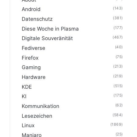
(143)
Android
(381)
Datenschutz
(177)
Diese Woche in Plasma
(467)
Digitale Souveränität
(40)
Fediverse
(75)
Firefox
(213)
Gaming
(219)
Hardware
(515)
KDE
(175)
KI
(62)
Kommunikation
(584)
Lesezeichen
(1869)
Linux
(25)
Manjaro