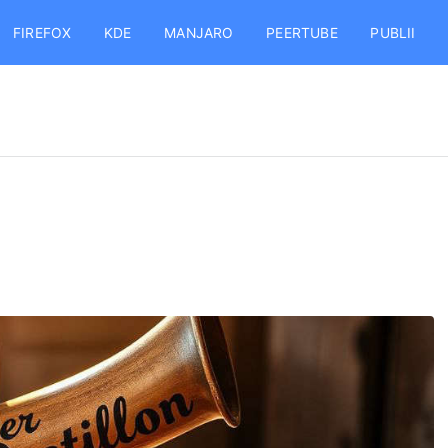
FIREFOX
KDE
MANJARO
PEERTUBE
PUBLII