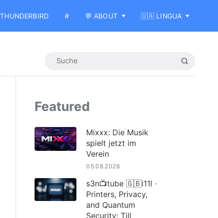
THUNDERBIRD
#
💬 ABOUT
🇺🇦 LINGUA
Featured
Mixxx: Die Musik
spielt jetzt im
Verein
05.08.2026
s3n📺tube 🇬🇧i11l ·
Printers, Privacy,
and Quantum
Security: Till