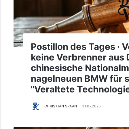
Postillon des Tages · 
keine Verbrenner aus
chinesische National
nagelneuen BMW für s
"Veraltete Technologie
CHRISTIAN SPAAN
31.07.2026