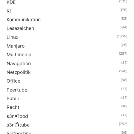
(515)
KDE
(175)
KI
(62)
Kommunikation
(584)
Lesezeichen
(1869)
Linux
(25)
Manjaro
(287)
Multimedia
(21)
Navigation
(140)
Netzpolitik
(88)
Office
(31)
Peertube
(91)
Publii
(16)
Recht
(41)
s3n📢pod
(782)
s3n📺tube
(56)
Selfhosting