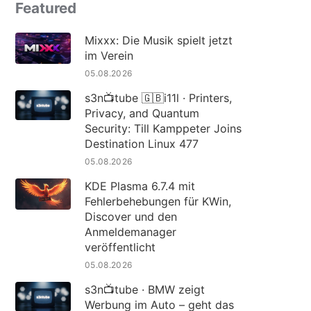
Featured
Mixxx: Die Musik spielt jetzt
im Verein
05.08.2026
s3n📺tube 🇬🇧i11l · Printers,
Privacy, and Quantum
Security: Till Kamppeter Joins
Destination Linux 477
05.08.2026
KDE Plasma 6.7.4 mit
Fehlerbehebungen für KWin,
Discover und den
Anmeldemanager
veröffentlicht
05.08.2026
s3n📺tube · BMW zeigt
Werbung im Auto – geht das