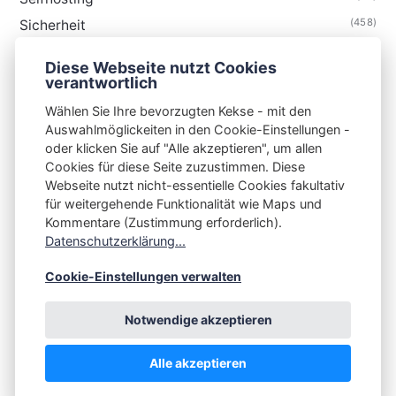
(458)
Sicherheit
(34)
Technik
Diese Webseite nutzt Cookies
(48)
Thunderbird
verantwortlich
Wählen Sie Ihre bevorzugten Kekse - mit den
Auswahlmöglickeiten in den Cookie-Einstellungen -
oder klicken Sie auf "Alle akzeptieren", um allen
Cookies für diese Seite zuzustimmen. Diese
S3N🧩NET
Webseite nutzt nicht-essentielle Cookies fakultativ
für weitergehende Funktionalität wie Maps und
Integrating Open-Source Blog Network (iOSBN)
#
Kommentare (Zustimmung erforderlich).
Impressum
Kontakt
Datenschutzerklärung
Datenschutzerklärung...
Beschwerden
Planet Publii
Cookie-Einstellungen verwalten
Notwendige akzeptieren
Alle akzeptieren
💪
by
☕ ❤️
&
Publii CMS