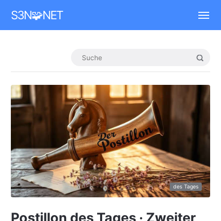
Mastodon
S3N🧩NET
des Tages
Postillon des Tages · Zweiter