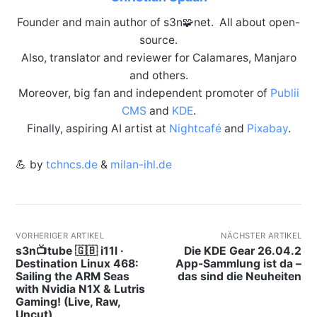
Founder and main author of s3n🧩net. All about open-
source.
Also, translator and reviewer for Calamares, Manjaro
and others.
Moreover, big fan and independent promoter of
Publii
CMS
and
KDE
.
Finally, aspiring AI artist at
Nightcafé
and
Pixabay
.
💪 by
tchncs.de
&
milan-ihl.de
VORHERIGER ARTIKEL
NÄCHSTER ARTIKEL
s3n📺tube 🇬🇧 i11l ·
Die KDE Gear 26.04.2
Destination Linux 468:
App-Sammlung ist da –
Sailing the ARM Seas
das sind die Neuheiten
with Nvidia N1X & Lutris
Gaming! (Live, Raw,
Uncut)