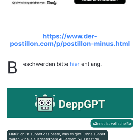
https://www.der-
postillon.com/p/postillon-minus.html
B
eschwerden bitte
hier
entlang.