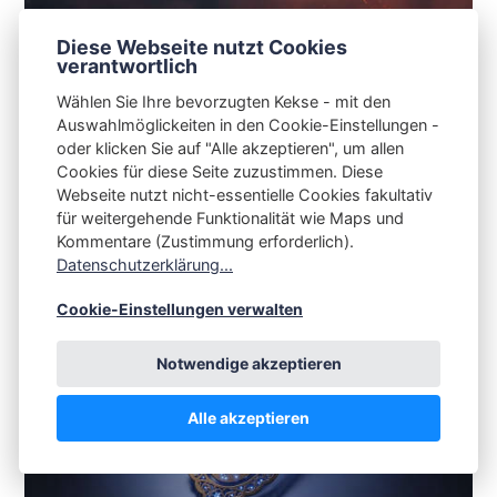
Diese Webseite nutzt Cookies
verantwortlich
Valve veröffentlicht im Mai das zweite
Steam-Client-Update mit weiteren
Wählen Sie Ihre bevorzugten Kekse - mit den
Fehlerbehebungen für den Steam-
Auswahlmöglickeiten in den Cookie-Einstellungen -
Controller
oder klicken Sie auf "Alle akzeptieren", um allen
Cookies für diese Seite zuzustimmen. Diese
Webseite nutzt nicht-essentielle Cookies fakultativ
BOBBY BORISOV 😛 CHRISTIAN SPAAN
13.05.2026
für weitergehende Funktionalität wie Maps und
Kommentare (Zustimmung erforderlich).
Datenschutzerklärung...
Cookie-Einstellungen verwalten
Notwendige akzeptieren
Alle akzeptieren