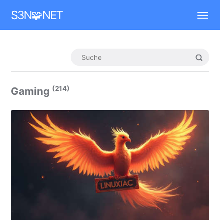
Mastodon
S3N🧩NET
(214)
Gaming