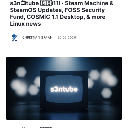
s3n📺tube 🇬🇧i11l · Steam Machine &
SteamOS Updates, FOSS Security
Fund, COSMIC 1.1 Desktop, & more
Linux news
CHRISTIAN SPAAN
30.06.2026