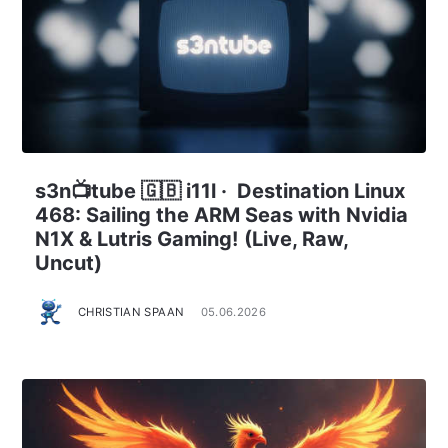
s3n📺tube 🇬🇧 i11l · Destination Linux
468: Sailing the ARM Seas with Nvidia
N1X & Lutris Gaming! (Live, Raw,
Uncut)
CHRISTIAN SPAAN
05.06.2026