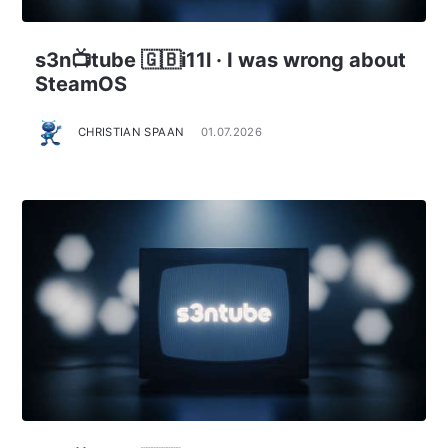
s3n📺tube 🇬🇧i11l · I was wrong about
SteamOS
CHRISTIAN SPAAN
01.07.2026