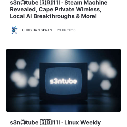
s3n📺tube 🇬🇧i11l · Steam Machine
Revealed, Cape Private Wireless,
Local AI Breakthroughs & More!
CHRISTIAN SPAAN
29.06.2026
s3n📺tube 🇬🇧i11l · Linux Weekly