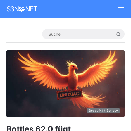
Mastodon
S3N🧩NET
Bobby 🇬🇧 Borisov
Bottles 62.0 fügt