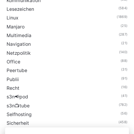
Kommunikation
(584)
Lesezeichen
(1869)
Linux
(25)
Manjaro
(287)
Multimedia
(21)
Navigation
(140)
Netzpolitik
(88)
Office
(31)
Peertube
(91)
Publii
(16)
Recht
(41)
s3n📢pod
(782)
s3n📺tube
(56)
Selfhosting
(458)
Sicherheit
(34)
Technik