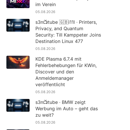
im Verein
05.08.2026
s3n📺tube 🇬🇧i11l · Printers,
Privacy, and Quantum
Security: Till Kamppeter Joins
Destination Linux 477
05.08.2026
KDE Plasma 6.7.4 mit
Fehlerbehebungen für KWin,
Discover und den
Anmeldemanager
veröffentlicht
05.08.2026
s3n📺tube · BMW zeigt
Werbung im Auto – geht das
zu weit?
05.08.2026