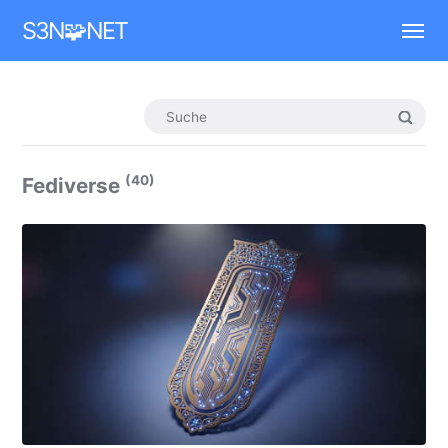
Mastodon
S3N🧩NET
(40)
Fediverse