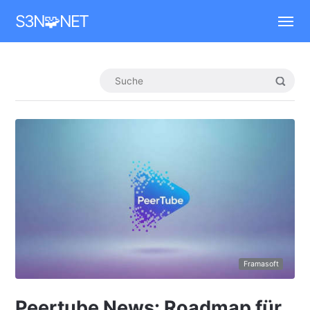
Mastodon
S3N🧩NET
Framasoft
Peertube News: Roadmap für