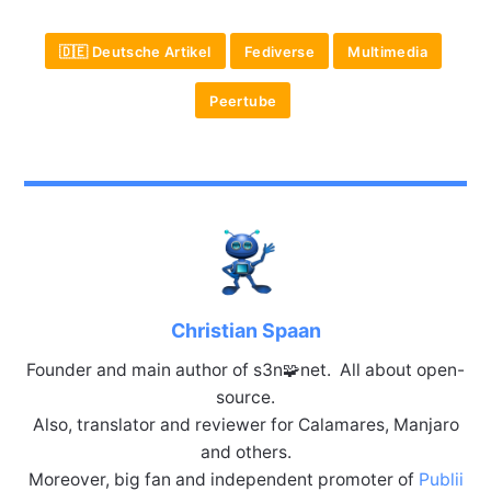
🇩🇪 Deutsche Artikel
Fediverse
Multimedia
Peertube
Christian Spaan
Founder and main author of s3n🧩net. All about open-
source.
Also, translator and reviewer for Calamares, Manjaro
and others.
Moreover, big fan and independent promoter of
Publii