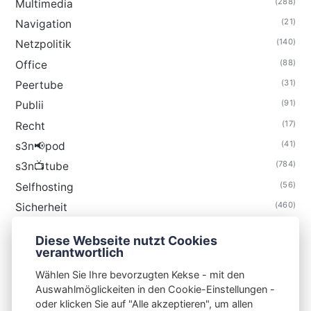
(288)
Multimedia
(21)
Navigation
(140)
Netzpolitik
(88)
Office
(31)
Peertube
(91)
Publii
(17)
Recht
(41)
s3n📢pod
(784)
s3n📺tube
(56)
Selfhosting
(460)
Sicherheit
(34)
Technik
Diese Webseite nutzt Cookies
(48)
Thunderbird
verantwortlich
Wählen Sie Ihre bevorzugten Kekse - mit den
Auswahlmöglickeiten in den Cookie-Einstellungen -
oder klicken Sie auf "Alle akzeptieren", um allen