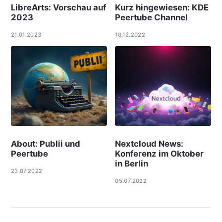
LibreArts: Vorschau auf
Kurz hingewiesen: KDE
2023
Peertube Channel
21.01.2023
10.12.2022
About: Publii und
Nextcloud News:
Peertube
Konferenz im Oktober
in Berlin
23.07.2022
05.07.2022