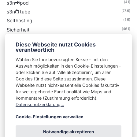
(41)
s3n📢pod
(786)
s3n📺tube
(56)
Selfhosting
(461)
Sicherheit
(35)
Technik
Diese Webseite nutzt Cookies
(48)
Thunderbird
verantwortlich
Wählen Sie Ihre bevorzugten Kekse - mit den
Auswahlmöglickeiten in den Cookie-Einstellungen -
oder klicken Sie auf "Alle akzeptieren", um allen
Cookies für diese Seite zuzustimmen. Diese
S3N🧩NET
Webseite nutzt nicht-essentielle Cookies fakultativ
für weitergehende Funktionalität wie Maps und
Integrating Open-Source Blog Network (iOSBN)
#
Kommentare (Zustimmung erforderlich).
Impressum
Kontakt
Datenschutzerklärung
Datenschutzerklärung...
Beschwerden
Planet Publii
Cookie-Einstellungen verwalten
Notwendige akzeptieren