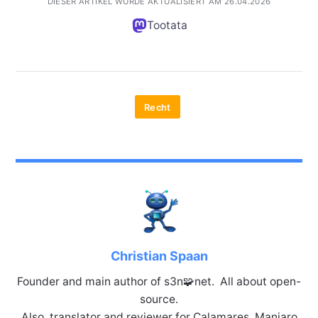
DIESER ARTIKEL WURDE AKTUALISIERT AM 26.04.2026
Tootata
Recht
Christian Spaan
Founder and main author of s3n🧩net. All about open-
source.
Also, translator and reviewer for Calamares, Manjaro