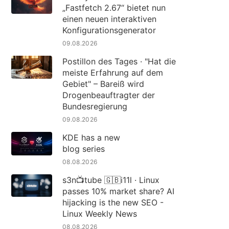
„Fastfetch 2.67“ bietet nun
einen neuen interaktiven
Konfigurationsgenerator
09.08.2026
Postillon des Tages · "Hat die
meiste Erfahrung auf dem
Gebiet" – Bareiß wird
Drogenbeauftragter der
Bundesregierung
09.08.2026
KDE has a new
blog series
08.08.2026
s3n📺tube 🇬🇧i11l · Linux
passes 10% market share? AI
hijacking is the new SEO -
Linux Weekly News
08.08.2026