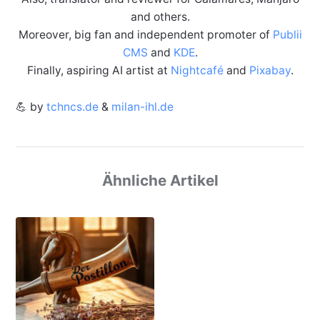
and others.
Moreover, big fan and independent promoter of
Publii
CMS
and
KDE
.
Finally, aspiring AI artist at
Nightcafé
and
Pixabay
.
💪 by
tchncs.de
&
milan-ihl.de
Ähnliche Artikel