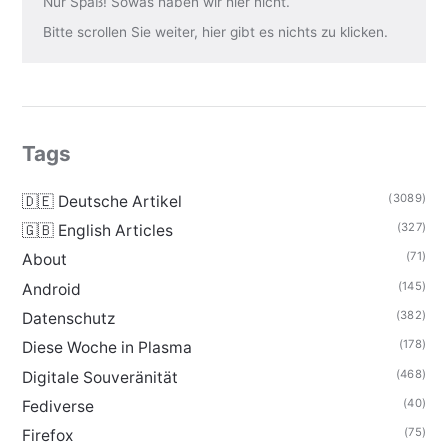
Nur Spaß! Sowas haben wir hier nicht.
Bitte scrollen Sie weiter, hier gibt es nichts zu klicken.
Tags
(3089)
🇩🇪 Deutsche Artikel
(327)
🇬🇧 English Articles
(71)
About
(145)
Android
(382)
Datenschutz
(178)
Diese Woche in Plasma
(468)
Digitale Souveränität
(40)
Fediverse
(75)
Firefox