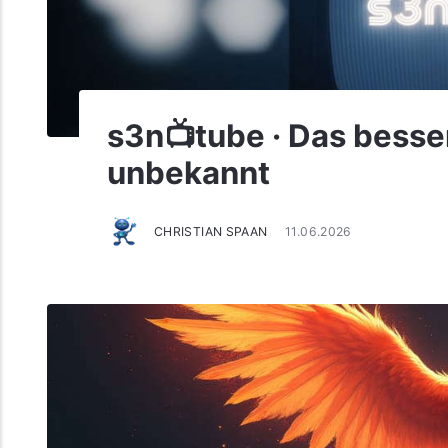
s3n📺tube · Das besser
unbekannt
CHRISTIAN SPAAN
11.06.2026