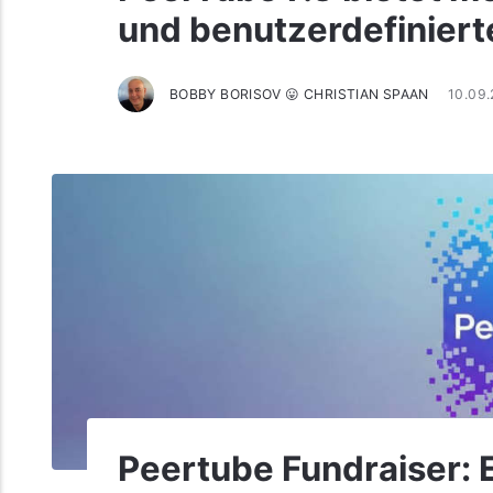
und benutzerdefinier
BOBBY BORISOV 😛 CHRISTIAN SPAAN
10.09
Peertube Fundraiser: 