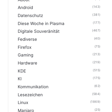
(143)
Android
(381)
Datenschutz
(177)
Diese Woche in Plasma
(467)
Digitale Souveränität
(40)
Fediverse
(75)
Firefox
(213)
Gaming
(219)
Hardware
(515)
KDE
(175)
KI
(62)
Kommunikation
(584)
Lesezeichen
(1869)
Linux
(25)
Manjaro