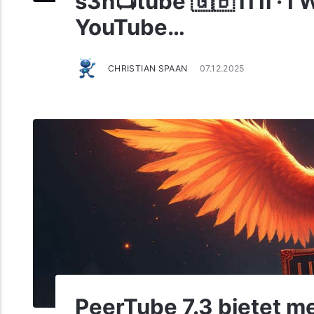
s3n📺tube 🇬🇧 i11l · I
YouTube…
CHRISTIAN SPAAN
07.12.2025
PeerTube 7.3 bietet m