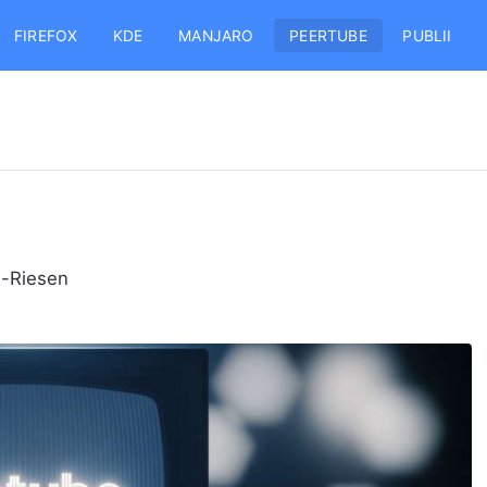
FIREFOX
KDE
MANJARO
PEERTUBE
PUBLII
h-Riesen