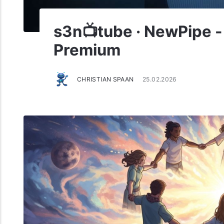
s3n📺tube · NewPipe -
Premium
CHRISTIAN SPAAN
25.02.2026