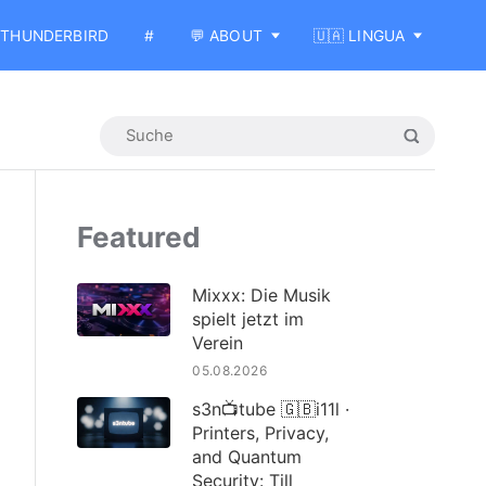
THUNDERBIRD
#
💬 ABOUT
🇺🇦 LINGUA
Featured
Mixxx: Die Musik
spielt jetzt im
Verein
05.08.2026
s3n📺tube 🇬🇧i11l ·
Printers, Privacy,
and Quantum
Security: Till