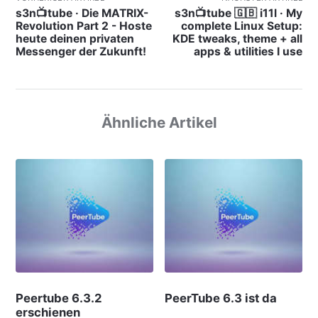
s3n📺tube · Die MATRIX-
s3n📺tube 🇬🇧 i11l · My
Revolution Part 2 - Hoste
complete Linux Setup:
heute deinen privaten
KDE tweaks, theme + all
Messenger der Zukunft!
apps & utilities I use
Ähnliche Artikel
Peertube 6.3.2
PeerTube 6.3 ist da
erschienen