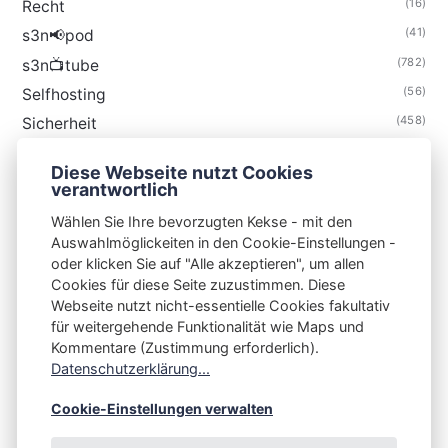
(16)
Recht
(41)
s3n📢pod
(782)
s3n📺tube
(56)
Selfhosting
(458)
Sicherheit
(34)
Technik
Diese Webseite nutzt Cookies
(48)
Thunderbird
verantwortlich
Wählen Sie Ihre bevorzugten Kekse - mit den
Auswahlmöglickeiten in den Cookie-Einstellungen -
oder klicken Sie auf "Alle akzeptieren", um allen
Cookies für diese Seite zuzustimmen. Diese
S3N🧩NET
Webseite nutzt nicht-essentielle Cookies fakultativ
für weitergehende Funktionalität wie Maps und
Integrating Open-Source Blog Network (iOSBN)
#
Kommentare (Zustimmung erforderlich).
Impressum
Kontakt
Datenschutzerklärung
Datenschutzerklärung...
Beschwerden
Planet Publii
Cookie-Einstellungen verwalten