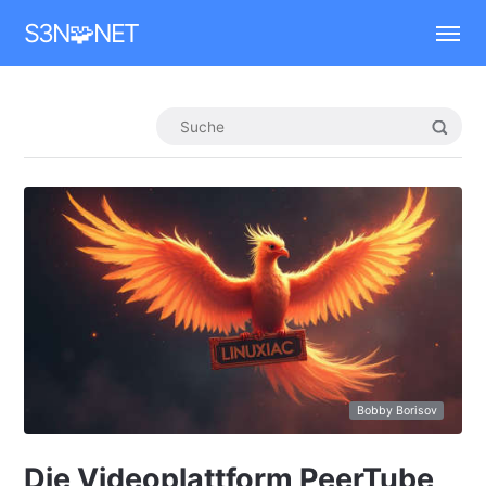
Mastodon
S3N🧩NET
Bobby Borisov
Die Videoplattform PeerTube