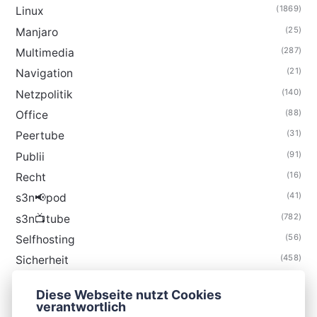
(1869)
Linux
(25)
Manjaro
(287)
Multimedia
(21)
Navigation
(140)
Netzpolitik
(88)
Office
(31)
Peertube
(91)
Publii
(16)
Recht
(41)
s3n📢pod
(782)
s3n📺tube
(56)
Selfhosting
(458)
Sicherheit
(34)
Technik
Diese Webseite nutzt Cookies
(48)
Thunderbird
verantwortlich