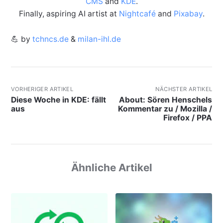
CMS
and
KDE
.
Finally, aspiring AI artist at
Nightcafé
and
Pixabay
.
💪 by
tchncs.de
&
milan-ihl.de
VORHERIGER ARTIKEL
NÄCHSTER ARTIKEL
Diese Woche in KDE: fällt
About: Sören Henschels
aus
Kommentar zu / Mozilla /
Firefox / PPA
Ähnliche Artikel