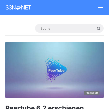
Mastodon
S3N🧩NET
Framasoft
Peertube 6.2 erschienen