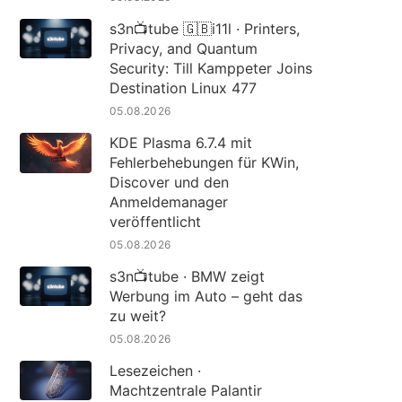
s3n📺tube 🇬🇧i11l · Printers,
Privacy, and Quantum
Security: Till Kamppeter Joins
Destination Linux 477
05.08.2026
KDE Plasma 6.7.4 mit
Fehlerbehebungen für KWin,
Discover und den
Anmeldemanager
veröffentlicht
05.08.2026
s3n📺tube · BMW zeigt
Werbung im Auto – geht das
zu weit?
05.08.2026
Lesezeichen ·
Machtzentrale Palantir