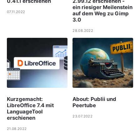
0.41.1 erschienen
2.99.12 erschienen -
ein riesiger Meilenstein
07.11.2022
auf dem Weg zu Gimp
3.0
28.08.2022
Kurzgemacht:
About: Publii und
LibreOffice 7.4 mit
Peertube
LanguageTool
23.07.2022
erschienen
21.08.2022