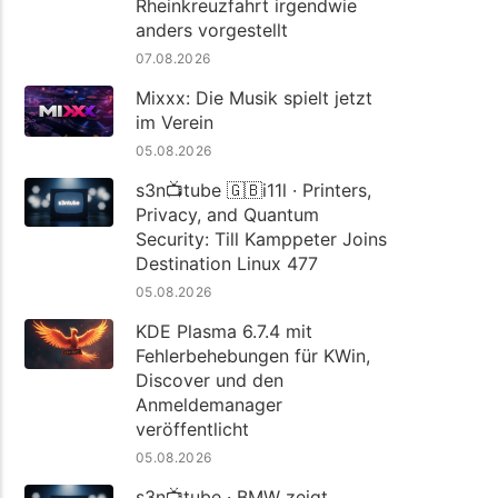
Rheinkreuzfahrt irgendwie
anders vorgestellt
07.08.2026
Mixxx: Die Musik spielt jetzt
im Verein
05.08.2026
s3n📺tube 🇬🇧i11l · Printers,
Privacy, and Quantum
Security: Till Kamppeter Joins
Destination Linux 477
05.08.2026
KDE Plasma 6.7.4 mit
Fehlerbehebungen für KWin,
Discover und den
Anmeldemanager
veröffentlicht
05.08.2026
s3n📺tube · BMW zeigt