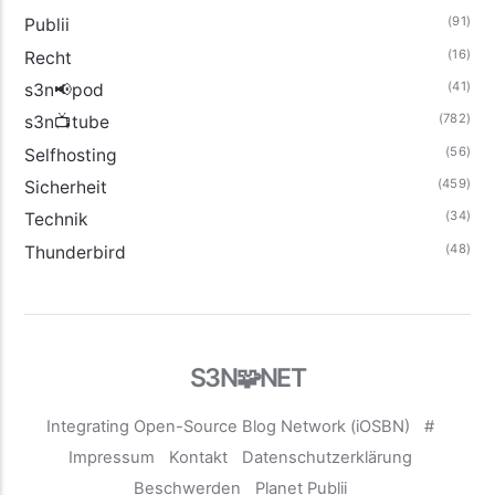
(91)
Publii
(16)
Recht
(41)
s3n📢pod
(782)
s3n📺tube
(56)
Selfhosting
(459)
Sicherheit
(34)
Technik
(48)
Thunderbird
S3N🧩NET
Integrating Open-Source Blog Network (iOSBN)
#
Impressum
Kontakt
Datenschutzerklärung
Beschwerden
Planet Publii