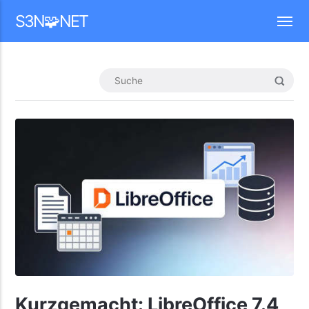
Mastodon
S3N🧩NET
Kurzgemacht: LibreOffice 7.4