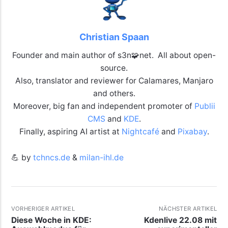
Christian Spaan
Founder and main author of s3n🧩net. All about open-
source.
Also, translator and reviewer for Calamares, Manjaro
and others.
Moreover, big fan and independent promoter of
Publii
CMS
and
KDE
.
Finally, aspiring AI artist at
Nightcafé
and
Pixabay
.
💪 by
tchncs.de
&
milan-ihl.de
VORHERIGER ARTIKEL
NÄCHSTER ARTIKEL
Diese Woche in KDE:
Kdenlive 22.08 mit