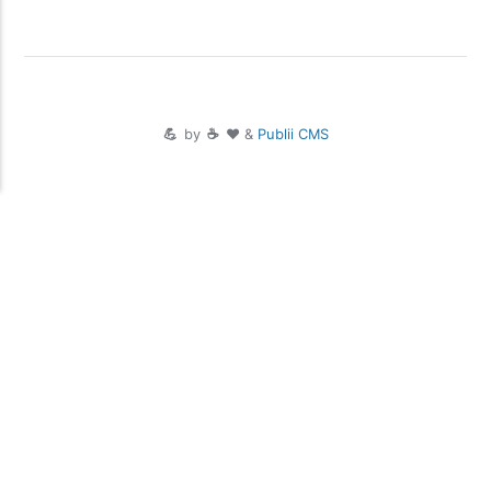
💪
by
☕ ❤️
&
Publii CMS