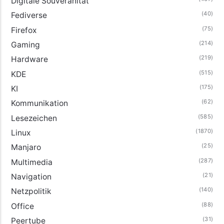
Digitale Souveränität
(40)
Fediverse
(75)
Firefox
(214)
Gaming
(219)
Hardware
(515)
KDE
(175)
KI
(62)
Kommunikation
(585)
Lesezeichen
(1870)
Linux
(25)
Manjaro
(287)
Multimedia
(21)
Navigation
(140)
Netzpolitik
(88)
Office
(31)
Peertube