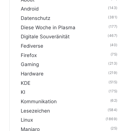
(143)
Android
(381)
Datenschutz
(177)
Diese Woche in Plasma
(467)
Digitale Souveränität
(40)
Fediverse
(75)
Firefox
(213)
Gaming
(219)
Hardware
(515)
KDE
(175)
KI
(62)
Kommunikation
(584)
Lesezeichen
(1869)
Linux
(25)
Manjaro