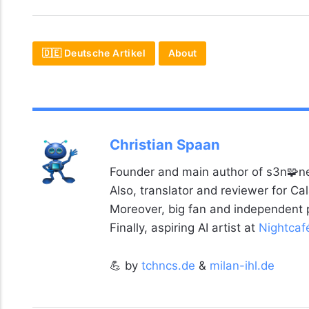
🇩🇪 Deutsche Artikel
About
Christian Spaan
Founder and main author of s3n🧩ne
Also, translator and reviewer for C
Moreover, big fan and independent
Finally, aspiring AI artist at
Nightcaf
💪 by
tchncs.de
&
milan-ihl.de