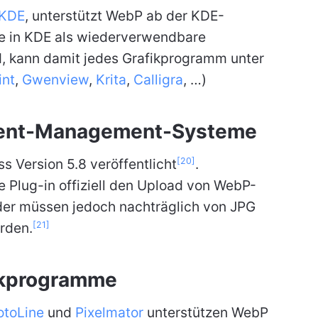
KDE
, unterstützt WebP ab der KDE-
e in KDE als wiederverwendbare
, kann damit jedes Grafikprogramm unter
int
,
Gwenview
,
Krita
,
Calligra
, …)
tent-Management-Systeme
[20]
 Version 5.8 veröffentlicht
.
 Plug-in offiziell den Upload von WebP-
lder müssen jedoch nachträglich von JPG
[21]
rden.
ikprogramme
otoLine
und
Pixelmator
unterstützen WebP