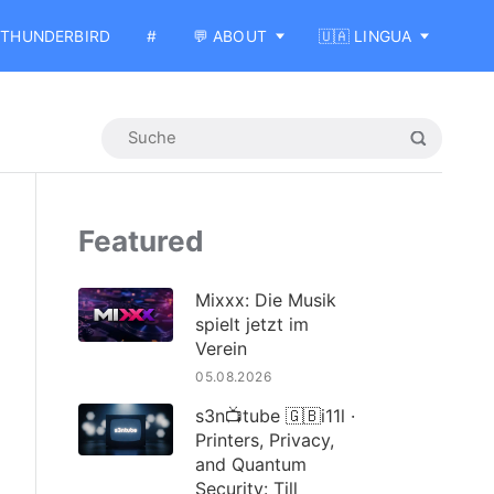
THUNDERBIRD
#
💬 ABOUT
🇺🇦 LINGUA
Featured
Mixxx: Die Musik
spielt jetzt im
Verein
05.08.2026
s3n📺tube 🇬🇧i11l ·
Printers, Privacy,
and Quantum
Security: Till