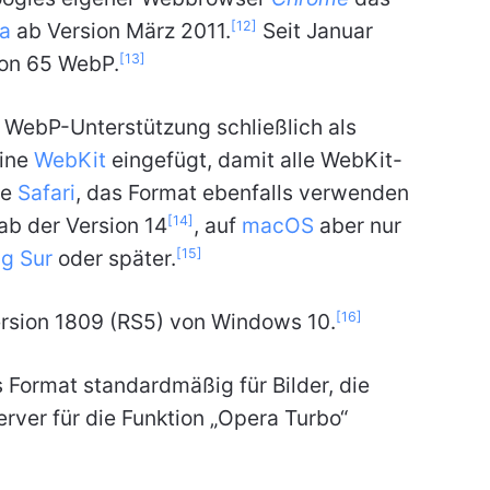
[12]
a
ab Version März 2011.
Seit Januar
[13]
on 65 WebP.
 WebP-Unterstützung schließlich als
gine
WebKit
eingefügt, damit alle WebKit-
se
Safari
, das Format ebenfalls verwenden
[14]
ab der Version 14
, auf
macOS
aber nur
[15]
ig Sur
oder später.
[16]
rsion 1809 (RS5) von Windows 10.
s Format standardmäßig für Bilder, die
rver für die Funktion „Opera Turbo“