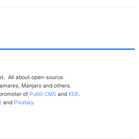
t. All about open-source.
alamares, Manjaro and others.
 promoter of
Publii CMS
and
KDE
.
é
and
Pixabay
.