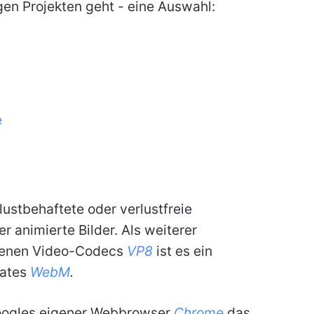
gen Projekten geht - eine Auswahl:
e
lustbehaftete oder verlustfreie
er animierte Bilder.
Als weiterer
benen Video-Codecs
VP8
ist es ein
mates
WebM
.
Googles eigener Webbrowser
Chrome
das