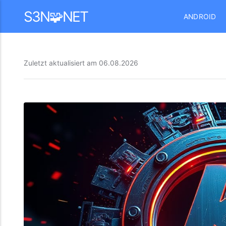
Mastodon
S3N🧩NET
ANDROID
Zuletzt aktualisiert am
06.08.2026