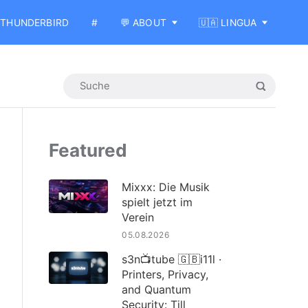
THUNDERBIRD
#
💬 ABOUT
🇺🇦 LINGUA
Featured
Mixxx: Die Musik
spielt jetzt im
Verein
05.08.2026
s3n📺tube 🇬🇧i11l ·
Printers, Privacy,
and Quantum
Security: Till