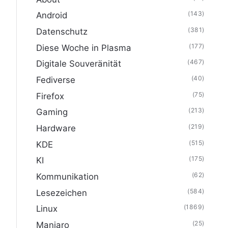
(143)
Android
(381)
Datenschutz
(177)
Diese Woche in Plasma
(467)
Digitale Souveränität
(40)
Fediverse
(75)
Firefox
(213)
Gaming
(219)
Hardware
(515)
KDE
(175)
KI
(62)
Kommunikation
(584)
Lesezeichen
(1869)
Linux
(25)
Manjaro