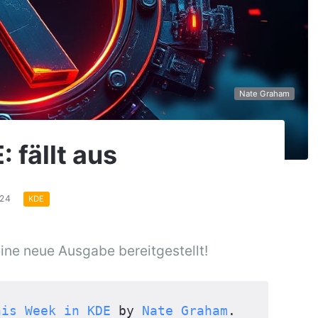
Nate Graham
 fällt aus
024
KDE
ine neue Ausgabe bereitgestellt!
his Week in KDE
 by 
Nate Graham
. 