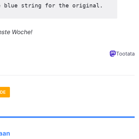
e blue string for the original.
hste Woche!
Tootata
DE
paan