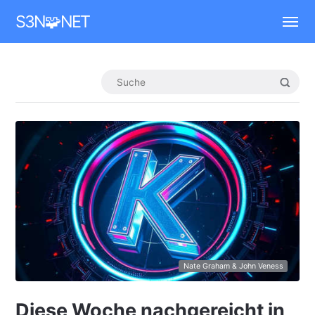
Mastodon
S3N🧩NET
Nate Graham & John Veness
Diese Woche nachgereicht in