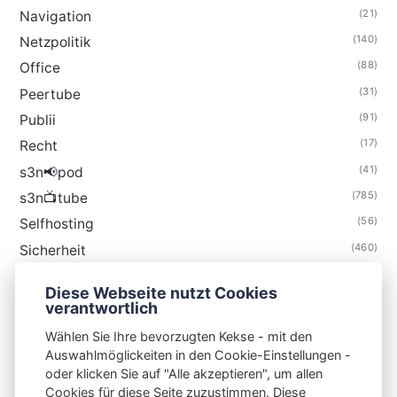
(21)
Navigation
(140)
Netzpolitik
(88)
Office
(31)
Peertube
(91)
Publii
(17)
Recht
(41)
s3n📢pod
(785)
s3n📺tube
(56)
Selfhosting
(460)
Sicherheit
(35)
Technik
Diese Webseite nutzt Cookies
(48)
Thunderbird
verantwortlich
Wählen Sie Ihre bevorzugten Kekse - mit den
Auswahlmöglickeiten in den Cookie-Einstellungen -
oder klicken Sie auf "Alle akzeptieren", um allen
Cookies für diese Seite zuzustimmen. Diese