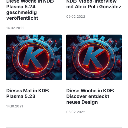
Diese Woche in KDE:
KDE: Video-Interview
Plasma 5.24
mit Aleix Pol i Gonzàlez
geschmeidig
09.02.2022
veröffentlicht
14.02.2022
Dieses Mal in KDE:
Diese Woche in KDE:
Plasma 5.23
Discover entdeckt
neues Design
14.10.2021
06.02.2022