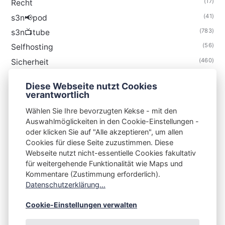
(17)
Recht
(41)
s3n📢pod
(783)
s3n📺tube
(56)
Selfhosting
(460)
Sicherheit
(34)
Technik
Diese Webseite nutzt Cookies
(48)
Thunderbird
verantwortlich
Wählen Sie Ihre bevorzugten Kekse - mit den
Auswahlmöglickeiten in den Cookie-Einstellungen -
oder klicken Sie auf "Alle akzeptieren", um allen
Cookies für diese Seite zuzustimmen. Diese
S3N🧩NET
Webseite nutzt nicht-essentielle Cookies fakultativ
für weitergehende Funktionalität wie Maps und
Integrating Open-Source Blog Network (iOSBN)
#
Kommentare (Zustimmung erforderlich).
Impressum
Kontakt
Datenschutzerklärung
Datenschutzerklärung...
Beschwerden
Planet Publii
Cookie-Einstellungen verwalten