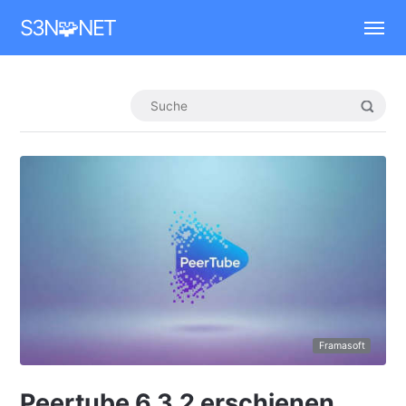
Mastodon
S3N🧩NET
Framasoft
Peertube 6.3.2 erschienen