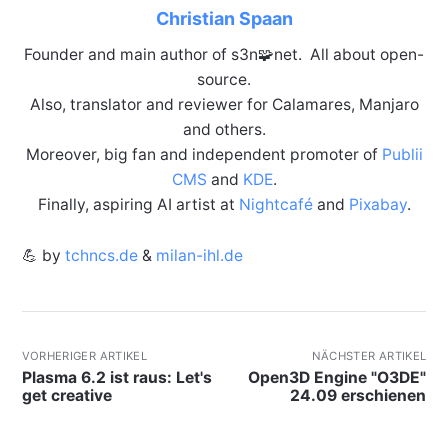
Christian Spaan
Founder and main author of s3n🧩net. All about open-
source.
Also, translator and reviewer for Calamares, Manjaro
and others.
Moreover, big fan and independent promoter of
Publii
CMS
and
KDE
.
Finally, aspiring AI artist at
Nightcafé
and
Pixabay
.
💪 by
tchncs.de
&
milan-ihl.de
VORHERIGER ARTIKEL
NÄCHSTER ARTIKEL
Plasma 6.2 ist raus: Let's
Open3D Engine "O3DE"
get creative
24.09 erschienen