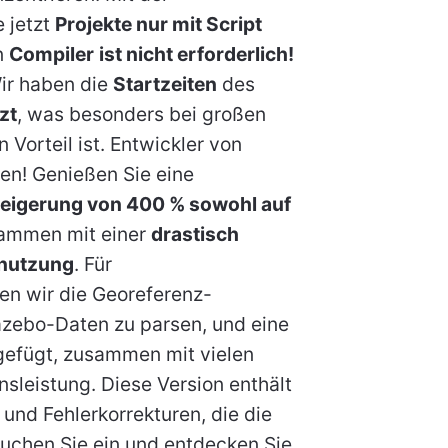
e jetzt
Projekte nur mit Script
n
Compiler
ist nicht erforderlich!
Wir haben die
Startzeiten
des
zt
, was besonders bei großen
 Vorteil ist. Entwickler von
en! Genießen Sie eine
eigerung von 400 % sowohl auf
sammen mit einer
drastisch
rnutzung
. Für
n wir die Georeferenz-
azebo-Daten zu parsen, und eine
fügt, zusammen mit vielen
sleistung. Diese Version enthält
nd Fehlerkorrekturen, die die
uchen Sie ein und entdecken Sie