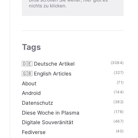
nichts zu klicken.
Tags
(3084)
🇩🇪 Deutsche Artikel
(327)
🇬🇧 English Articles
(71)
About
(144)
Android
(382)
Datenschutz
(178)
Diese Woche in Plasma
(467)
Digitale Souveränität
(40)
Fediverse