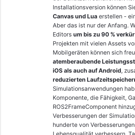
Installationsversion können Si
Canvas und Lua
erstellen - ei
Aber das ist nur der Anfang. 
Editors
um bis zu 90 % verkür
Projekten mit vielen Assets von
Mobilgeräten können sich freu
atemberaubende Leistungsst
iOS als auch auf Android
, zu
reduzierten Laufzeitspeiche
Simulationsanwendungen habe
Komponente, die Fähigkeit, G
ROS2FrameComponent hinzuge
Verbesserungen der Simulation
hunderte von Verbesserungen u
Lebensqualität verbessern. Ta