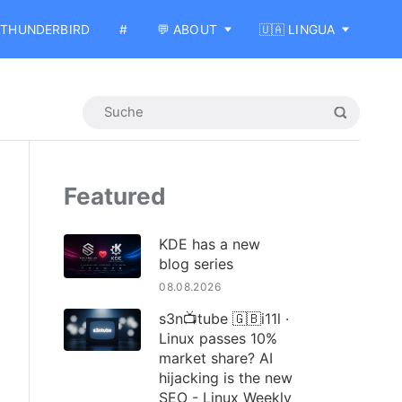
THUNDERBIRD
#
💬 ABOUT
🇺🇦 LINGUA
Featured
KDE has a new
blog series
08.08.2026
s3n📺tube 🇬🇧i11l ·
Linux passes 10%
market share? AI
hijacking is the new
SEO - Linux Weekly