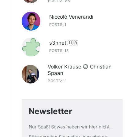
POSTS: 186
Niccolò Venerandi
POSTS: 1
s3nnet 🇺🇦
POSTS: 15
Volker Krause 😛 Christian
Spaan
POSTS: 11
Newsletter
Nur Spaß! Sowas haben wir hier nicht.
Bitte scrollen Sie weiter, hier gibt es