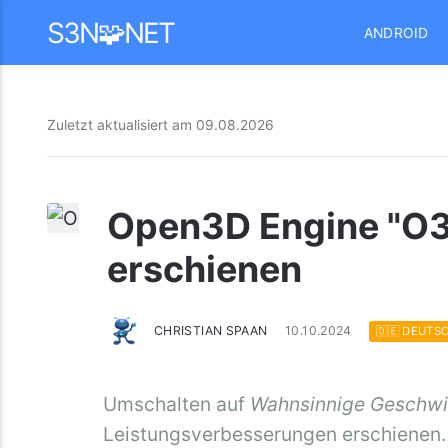
Mastodon
S3N🧩NET
ANDROID
Zuletzt aktualisiert am
09.08.2026
Open3D Engine "O3
erschienen
CHRISTIAN SPAAN
10.10.2024
🇩🇪 DEUTS
Umschalten auf
Wahnsinnige Geschwi
Leistungsverbesserungen erschienen.