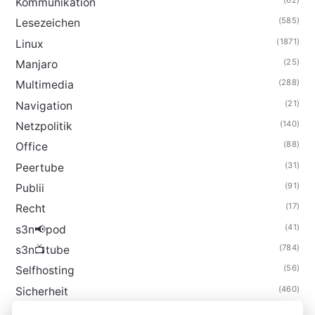
(62)
Kommunikation
(585)
Lesezeichen
(1871)
Linux
(25)
Manjaro
(288)
Multimedia
(21)
Navigation
(140)
Netzpolitik
(88)
Office
(31)
Peertube
(91)
Publii
(17)
Recht
(41)
s3n📢pod
(784)
s3n📺tube
(56)
Selfhosting
(460)
Sicherheit
(34)
Technik