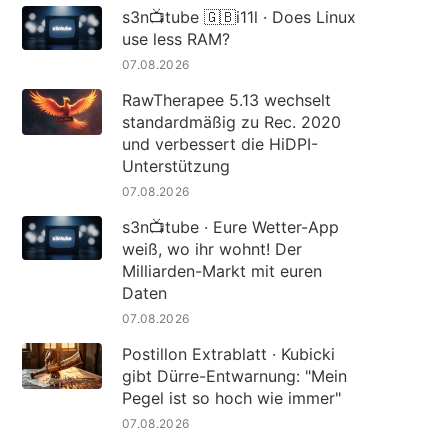
s3n📺tube 🇬🇧i11l · Does Linux
use less RAM?
07.08.2026
RawTherapee 5.13 wechselt
standardmäßig zu Rec. 2020
und verbessert die HiDPI-
Unterstützung
07.08.2026
s3n📺tube · Eure Wetter-App
weiß, wo ihr wohnt! Der
Milliarden-Markt mit euren
Daten
07.08.2026
Postillon Extrablatt · Kubicki
gibt Dürre-Entwarnung: "Mein
Pegel ist so hoch wie immer"
07.08.2026