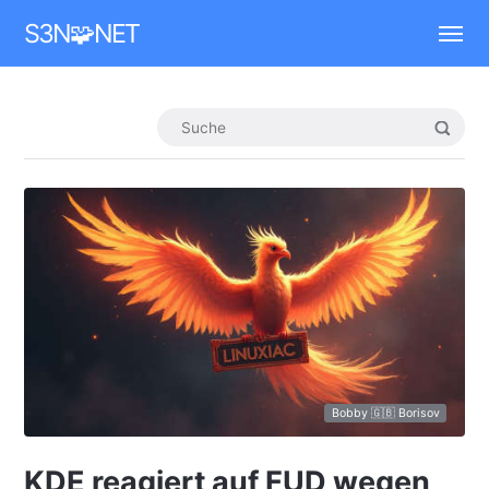
Mastodon
S3N🧩NET
Bobby 🇬🇧 Borisov
KDE reagiert auf FUD wegen