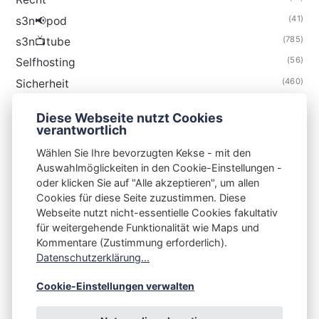
(41)
s3n📢pod
(785)
s3n📺tube
(56)
Selfhosting
(460)
Sicherheit
(35)
Technik
Diese Webseite nutzt Cookies
(48)
Thunderbird
verantwortlich
Wählen Sie Ihre bevorzugten Kekse - mit den
Auswahlmöglickeiten in den Cookie-Einstellungen -
oder klicken Sie auf "Alle akzeptieren", um allen
Cookies für diese Seite zuzustimmen. Diese
S3N🧩NET
Webseite nutzt nicht-essentielle Cookies fakultativ
für weitergehende Funktionalität wie Maps und
Integrating Open-Source Blog Network (iOSBN)
#
Kommentare (Zustimmung erforderlich).
Impressum
Kontakt
Datenschutzerklärung
Datenschutzerklärung...
Beschwerden
Planet Publii
Cookie-Einstellungen verwalten