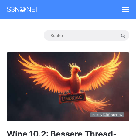
Mastodon
S3N🧩NET
Bobby 🇬🇧 Borisov
Wine 10.2: Bessere Thread-