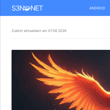
Mastodon
S3N🧩NET
ANDROID
Zuletzt aktualisiert am
07.08.2026