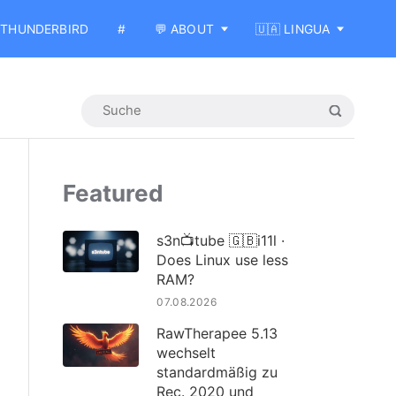
THUNDERBIRD
#
💬 ABOUT
🇺🇦 LINGUA
Featured
s3n📺tube 🇬🇧i11l ·
Does Linux use less
RAM?
07.08.2026
RawTherapee 5.13
wechselt
standardmäßig zu
Rec. 2020 und