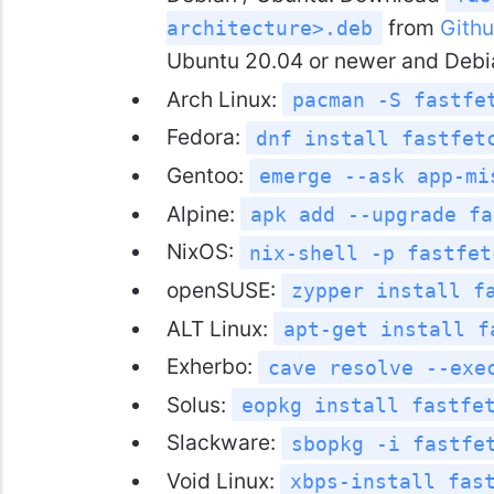
from
Githu
architecture>.deb
Ubuntu 20.04 or newer and Debia
Arch Linux:
pacman -S fastfe
Fedora:
dnf install fastfet
Gentoo:
emerge --ask app-mi
Alpine:
apk add --upgrade fa
NixOS:
nix-shell -p fastfet
openSUSE:
zypper install f
ALT Linux:
apt-get install f
Exherbo:
cave resolve --exe
Solus:
eopkg install fastfe
Slackware:
sbopkg -i fastfe
Void Linux:
xbps-install fas