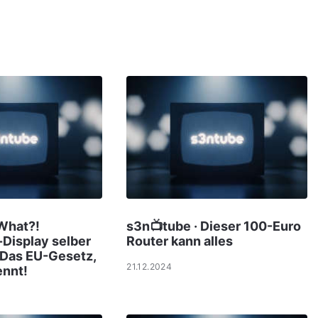
 What?!
s3n📺tube · Dieser 100-Euro
Display selber
Router kann alles
 Das EU-Gesetz,
21.12.2024
ennt!