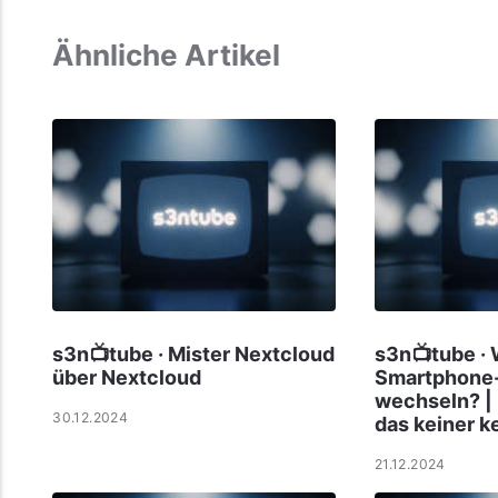
Ähnliche Artikel
s3n📺tube · Mister Nextcloud
s3n📺tube ·
über Nextcloud
Smartphone-
wechseln? |
30.12.2024
das keiner k
21.12.2024