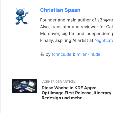
Christian Spaan
Founder and main author of s3n🧩ne
Also, translator and reviewer for C
Moreover, big fan and independent
Finally, aspiring AI artist at
Nightcaf
💪 by
tchncs.de
&
milan-ihl.de
VORHERIGER ARTIKEL
Diese Woche in KDE Apps:
OptiImage First Release, Itinerary
Redesign und mehr