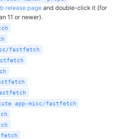
b release page
and double-click it (for
n 11 or newer).
tch
ch
sc/fastfetch
stfetch
ch
astfetch
astfetch
cute app-misc/fastfetch
tch
tch
tfetch