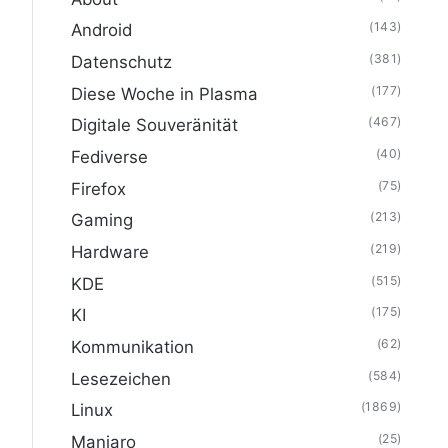
(143)
Android
(381)
Datenschutz
(177)
Diese Woche in Plasma
(467)
Digitale Souveränität
(40)
Fediverse
(75)
Firefox
(213)
Gaming
(219)
Hardware
(515)
KDE
(175)
KI
(62)
Kommunikation
(584)
Lesezeichen
(1869)
Linux
(25)
Manjaro