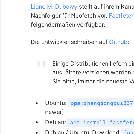
Liane M. Dubowy
stellt auf ihrem Kan
Nachfolger für Neofetch vor.
Fastfetc
folgendermaßen verfügbar:
Die Entwickler schreiben auf
Github
:
Einige Distributionen liefern e
aus. Ältere Versionen werden 
Sie bitte, immer die neueste 
Ubuntu:
ppa:zhangsongcui337
newer)
Debian:
apt install fastfet
Debian / Ubuntu: Download
fas