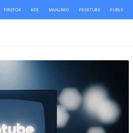
FIREFOX
KDE
MANJARO
PEERTUBE
PUBLII