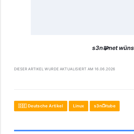
s3n🧩net wüns
DIESER ARTIKEL WURDE AKTUALISIERT AM 16.06.2026
🇩🇪 Deutsche Artikel
Linux
s3n📺tube