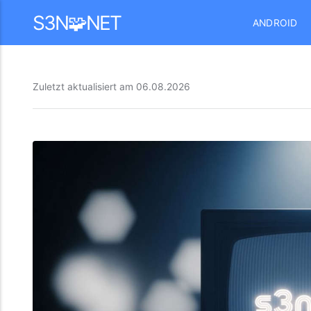
Mastodon
S3N🧩NET
ANDROID
Zuletzt aktualisiert am
06.08.2026