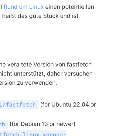
al
Rund um Linux
einen potentiellen
h
heißt das gute Stück und ist
ine veraltete Version von fastfetch
nicht unterstützt, daher versuchen
Version zu verwenden.
(for Ubuntu 22.04 or
1/fastfetch
(for Debian 13 or newer)
ch
tfetch-linux-<proper