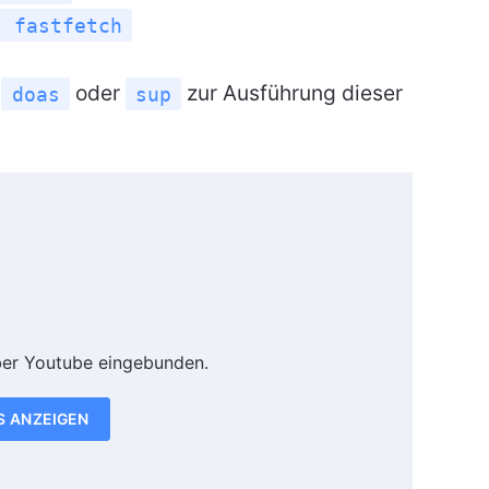
l fastfetch
,
oder
zur Ausführung dieser
doas
sup
ber Youtube eingebunden.
S ANZEIGEN