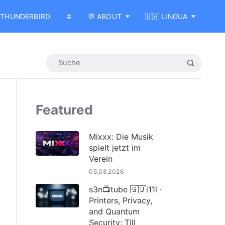
THUNDERBIRD
#
💬 ABOUT
🇺🇦 LINGUA
Featured
Mixxx: Die Musik
spielt jetzt im
Verein
05.08.2026
s3n📺tube 🇬🇧i11l ·
Printers, Privacy,
and Quantum
Security: Till