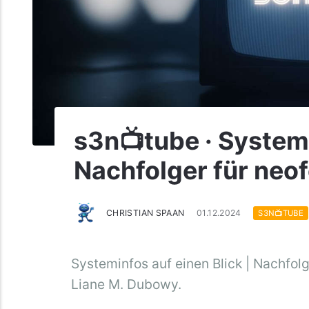
s3n📺tube · Systemi
Nachfolger für neo
CHRISTIAN SPAAN
01.12.2024
S3N📺TUBE
Systeminfos auf einen Blick | Nachfol
Liane M. Dubowy.