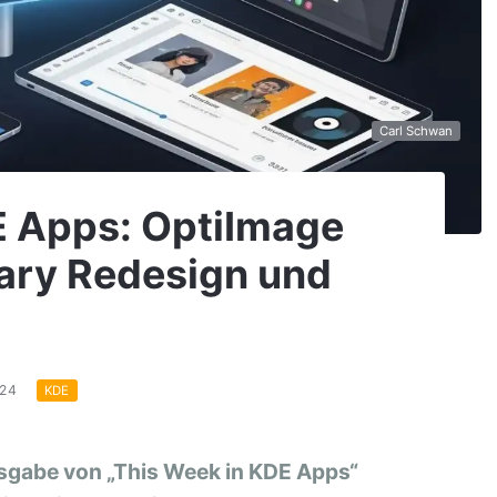
Carl Schwan
E Apps: OptiImage
erary Redesign und
024
KDE
sgabe von „This Week in KDE Apps“