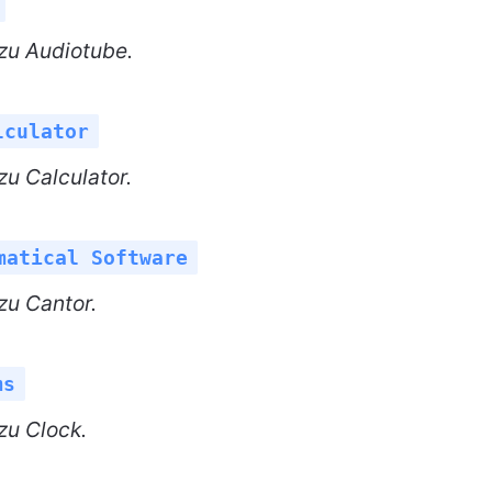
zu Audiotube.
lculator
u Calculator.
matical Software
zu Cantor.
ms
zu Clock.