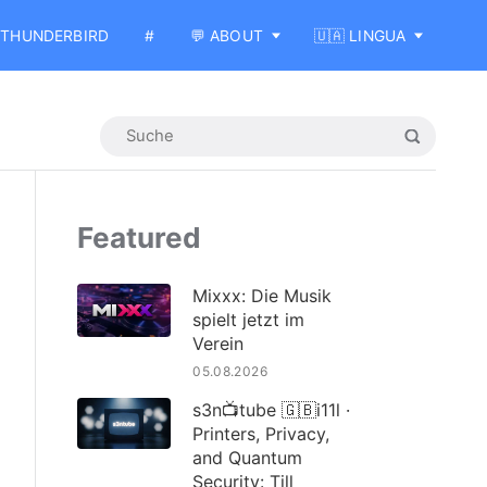
THUNDERBIRD
#
💬 ABOUT
🇺🇦 LINGUA
Featured
Mixxx: Die Musik
spielt jetzt im
Verein
05.08.2026
s3n📺tube 🇬🇧i11l ·
Printers, Privacy,
and Quantum
Security: Till