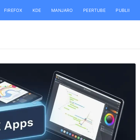
FIREFOX
KDE
MANJARO
PEERTUBE
PUBLII