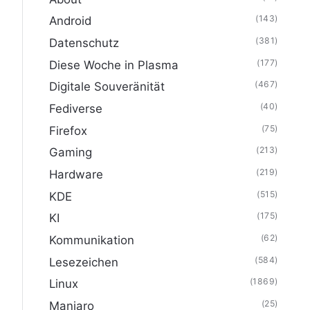
(143)
Android
(381)
Datenschutz
(177)
Diese Woche in Plasma
(467)
Digitale Souveränität
(40)
Fediverse
(75)
Firefox
(213)
Gaming
(219)
Hardware
(515)
KDE
(175)
KI
(62)
Kommunikation
(584)
Lesezeichen
(1869)
Linux
(25)
Manjaro