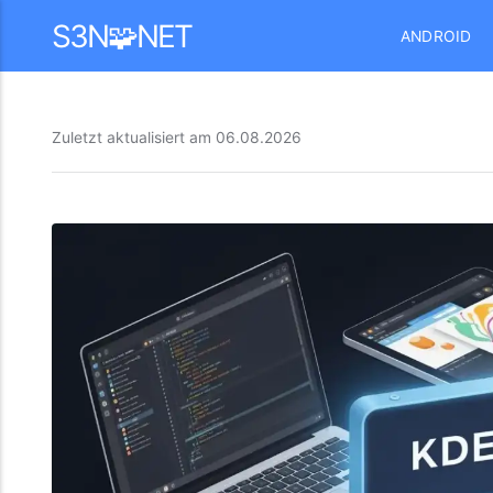
Mastodon
S3N🧩NET
ANDROID
Zuletzt aktualisiert am
06.08.2026