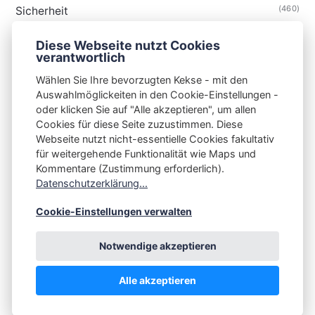
(460)
Sicherheit
(34)
Technik
Diese Webseite nutzt Cookies
(48)
Thunderbird
verantwortlich
Wählen Sie Ihre bevorzugten Kekse - mit den
Auswahlmöglickeiten in den Cookie-Einstellungen -
oder klicken Sie auf "Alle akzeptieren", um allen
Cookies für diese Seite zuzustimmen. Diese
S3N🧩NET
Webseite nutzt nicht-essentielle Cookies fakultativ
für weitergehende Funktionalität wie Maps und
Integrating Open-Source Blog Network (iOSBN)
#
Kommentare (Zustimmung erforderlich).
Impressum
Kontakt
Datenschutzerklärung
Datenschutzerklärung...
Beschwerden
Planet Publii
Cookie-Einstellungen verwalten
Notwendige akzeptieren
Alle akzeptieren
💪
by
☕ ❤️
&
Publii CMS