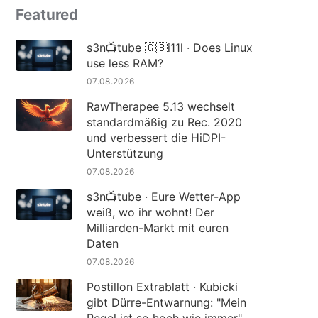
Featured
s3n📺tube 🇬🇧i11l · Does Linux
use less RAM?
07.08.2026
RawTherapee 5.13 wechselt
standardmäßig zu Rec. 2020
und verbessert die HiDPI-
Unterstützung
07.08.2026
s3n📺tube · Eure Wetter-App
weiß, wo ihr wohnt! Der
Milliarden-Markt mit euren
Daten
07.08.2026
Postillon Extrablatt · Kubicki
gibt Dürre-Entwarnung: "Mein