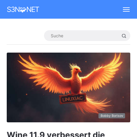
Mastodon
S3N🧩NET
Bobby Borisov
Wine 11.9 verbessert die