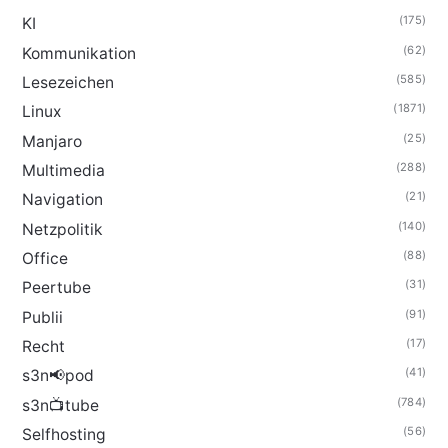
(175)
KI
(62)
Kommunikation
(585)
Lesezeichen
(1871)
Linux
(25)
Manjaro
(288)
Multimedia
(21)
Navigation
(140)
Netzpolitik
(88)
Office
(31)
Peertube
(91)
Publii
(17)
Recht
(41)
s3n📢pod
(784)
s3n📺tube
(56)
Selfhosting