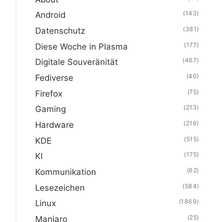
(143)
Android
(381)
Datenschutz
(177)
Diese Woche in Plasma
(467)
Digitale Souveränität
(40)
Fediverse
(75)
Firefox
(213)
Gaming
(219)
Hardware
(515)
KDE
(175)
KI
(62)
Kommunikation
(584)
Lesezeichen
(1869)
Linux
(25)
Manjaro