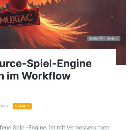
Bobby 🇬🇧 Borisov
urce-Spiel-Engine
n im Workflow
.2026
GAMING
ffene Spiel-Engine, ist mit Verbesserungen