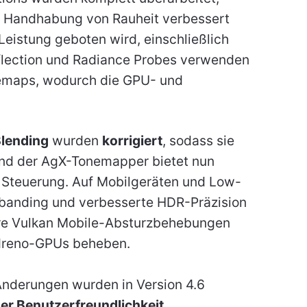
ie Handhabung von Rauheit verbessert
Leistung geboten wird, einschließlich
flection und Radiance Probes verwenden
emaps, wodurch die GPU- und
Blending
wurden
korrigiert
, sodass sie
nd der AgX-Tonemapper bietet nun
e Steuerung. Auf Mobilgeräten und Low-
banding und verbesserte HDR-Präzision
ere Vulkan Mobile-Absturzbehebungen
Adreno-GPUs beheben.
nderungen wurden in Version 4.6
r Benutzerfreundlichkeit