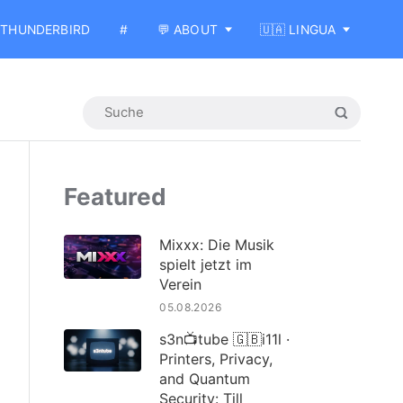
THUNDERBIRD
#
💬 ABOUT
🇺🇦 LINGUA
Featured
Mixxx: Die Musik
spielt jetzt im
Verein
05.08.2026
s3n📺tube 🇬🇧i11l ·
Printers, Privacy,
and Quantum
Security: Till