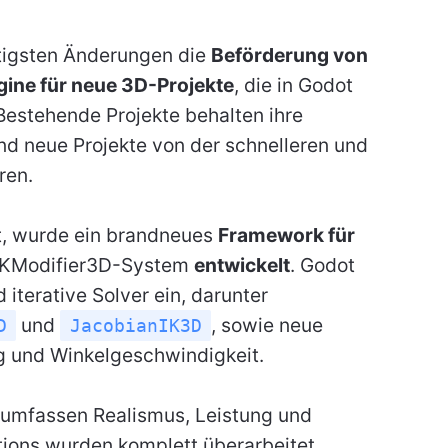
htigsten Änderungen die
Beförderung von
gine für neue 3D-Projekte
, die in Godot
Bestehende Projekte behalten ihre
nd neue Projekte von der schnelleren und
ren.
t, wurde ein brandneues
Framework für
IKModifier3D-System
entwickelt
. Godot
 iterative Solver ein, darunter
und
, sowie neue
D
JacobianIK3D
 und Winkelgeschwindigkeit.
umfassen Realismus, Leistung und
tions wurden komplett überarbeitet,