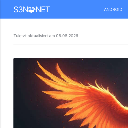
Mastodon
S3N🧩NET
ANDROID
Zuletzt aktualisiert am
06.08.2026