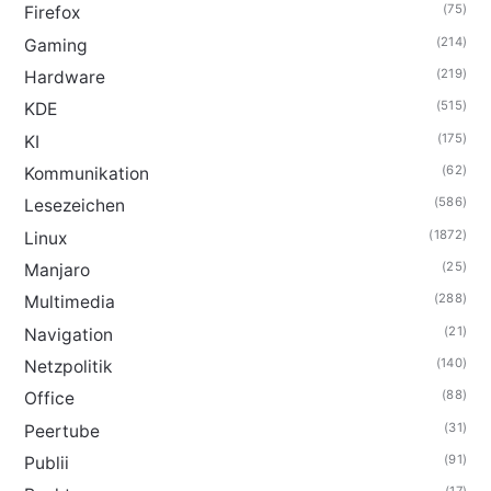
(75)
Firefox
(214)
Gaming
(219)
Hardware
(515)
KDE
(175)
KI
(62)
Kommunikation
(586)
Lesezeichen
(1872)
Linux
(25)
Manjaro
(288)
Multimedia
(21)
Navigation
(140)
Netzpolitik
(88)
Office
(31)
Peertube
(91)
Publii