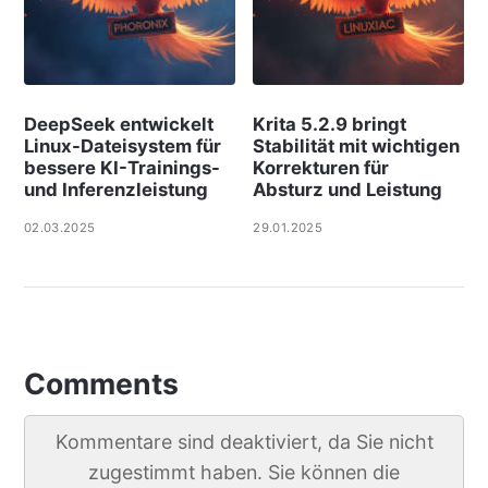
DeepSeek entwickelt
Krita 5.2.9 bringt
Linux-Dateisystem für
Stabilität mit wichtigen
bessere KI-Trainings-
Korrekturen für
und Inferenzleistung
Absturz und Leistung
02.03.2025
29.01.2025
Comments
Kommentare sind deaktiviert, da Sie nicht
zugestimmt haben. Sie können die