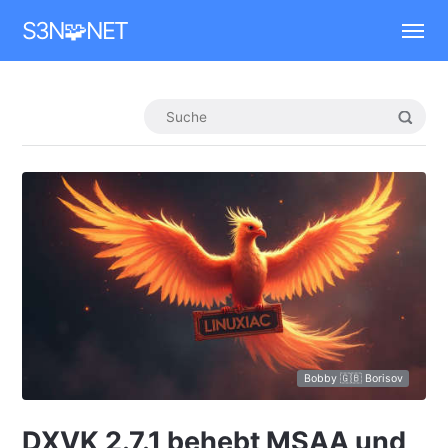
Mastodon
S3N🧩NET
Bobby 🇬🇧 Borisov
DXVK 2.7.1 behebt MSAA und