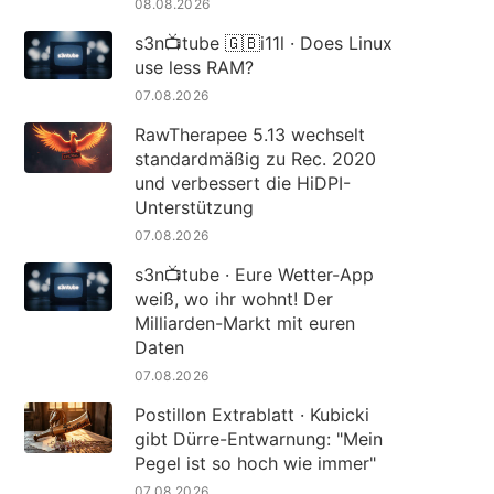
08.08.2026
s3n📺tube 🇬🇧i11l · Does Linux
use less RAM?
07.08.2026
RawTherapee 5.13 wechselt
standardmäßig zu Rec. 2020
und verbessert die HiDPI-
Unterstützung
07.08.2026
s3n📺tube · Eure Wetter-App
weiß, wo ihr wohnt! Der
Milliarden-Markt mit euren
Daten
07.08.2026
Postillon Extrablatt · Kubicki
gibt Dürre-Entwarnung: "Mein
Pegel ist so hoch wie immer"
07.08.2026