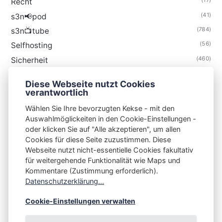
(17)
Recht
(41)
s3n📢pod
(784)
s3n📺tube
(56)
Selfhosting
(460)
Sicherheit
(35)
Technik
Diese Webseite nutzt Cookies
(48)
Thunderbird
verantwortlich
Wählen Sie Ihre bevorzugten Kekse - mit den
Auswahlmöglickeiten in den Cookie-Einstellungen -
oder klicken Sie auf "Alle akzeptieren", um allen
Cookies für diese Seite zuzustimmen. Diese
S3N🧩NET
Webseite nutzt nicht-essentielle Cookies fakultativ
für weitergehende Funktionalität wie Maps und
Integrating Open-Source Blog Network (iOSBN)
#
Kommentare (Zustimmung erforderlich).
Impressum
Kontakt
Datenschutzerklärung
Datenschutzerklärung...
Beschwerden
Planet Publii
Cookie-Einstellungen verwalten