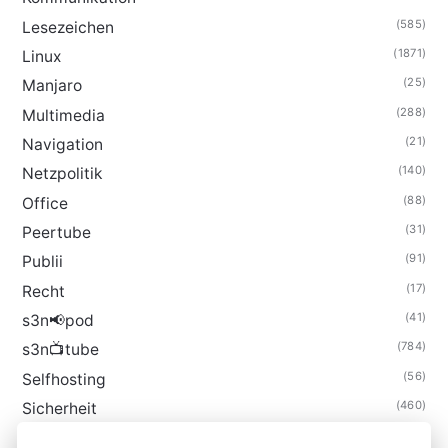
(585)
Lesezeichen
(1871)
Linux
(25)
Manjaro
(288)
Multimedia
(21)
Navigation
(140)
Netzpolitik
(88)
Office
(31)
Peertube
(91)
Publii
(17)
Recht
(41)
s3n📢pod
(784)
s3n📺tube
(56)
Selfhosting
(460)
Sicherheit
(34)
Technik