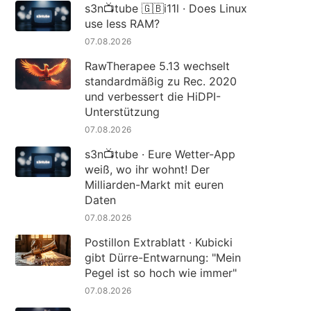
s3n📺tube 🇬🇧i11l · Does Linux
use less RAM?
07.08.2026
RawTherapee 5.13 wechselt
standardmäßig zu Rec. 2020
und verbessert die HiDPI-
Unterstützung
07.08.2026
s3n📺tube · Eure Wetter-App
weiß, wo ihr wohnt! Der
Milliarden-Markt mit euren
Daten
07.08.2026
Postillon Extrablatt · Kubicki
gibt Dürre-Entwarnung: "Mein
Pegel ist so hoch wie immer"
07.08.2026