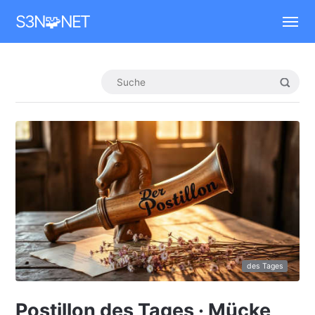
Mastodon
S3N🧩NET
des Tages
Postillon des Tages · Mücke