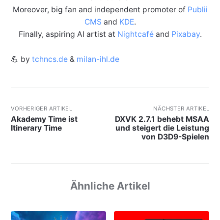
Moreover, big fan and independent promoter of
Publii
CMS
and
KDE
.
Finally, aspiring AI artist at
Nightcafé
and
Pixabay
.
💪 by
tchncs.de
&
milan-ihl.de
VORHERIGER ARTIKEL
NÄCHSTER ARTIKEL
Akademy Time ist
DXVK 2.7.1 behebt MSAA
Itinerary Time
und steigert die Leistung
von D3D9-Spielen
Ähnliche Artikel