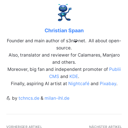
Christian Spaan
Founder and main author of s3n🧩net. All about open-
source.
Also, translator and reviewer for Calamares, Manjaro
and others.
Moreover, big fan and independent promoter of
Publii
CMS
and
KDE
.
Finally, aspiring AI artist at
Nightcafé
and
Pixabay
.
💪 by
tchncs.de
&
milan-ihl.de
VORHERIGER ARTIKEL
NÄCHSTER ARTIKEL