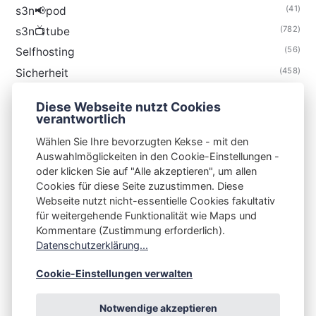
(41)
s3n📢pod
(782)
s3n📺tube
(56)
Selfhosting
(458)
Sicherheit
(34)
Technik
Diese Webseite nutzt Cookies
(48)
Thunderbird
verantwortlich
Wählen Sie Ihre bevorzugten Kekse - mit den
Auswahlmöglickeiten in den Cookie-Einstellungen -
oder klicken Sie auf "Alle akzeptieren", um allen
Cookies für diese Seite zuzustimmen. Diese
S3N🧩NET
Webseite nutzt nicht-essentielle Cookies fakultativ
für weitergehende Funktionalität wie Maps und
Integrating Open-Source Blog Network (iOSBN)
#
Kommentare (Zustimmung erforderlich).
Impressum
Kontakt
Datenschutzerklärung
Datenschutzerklärung...
Beschwerden
Planet Publii
Cookie-Einstellungen verwalten
Notwendige akzeptieren