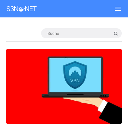
Mastodon
S3N🧩NET