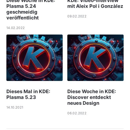
Diese Woche in KDE:
KDE: Video-Interview
Plasma 5.24
mit Aleix Pol i Gonzàlez
geschmeidig
09.02.2022
veröffentlicht
14.02.2022
Dieses Mal in KDE:
Diese Woche in KDE:
Plasma 5.23
Discover entdeckt
neues Design
14.10.2021
06.02.2022