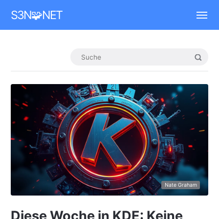
Mastodon
S3N🧩NET
Nate Graham
Diese Woche in KDE: Keine