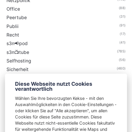
Netzpolitik
(88)
Office
(31)
Peertube
(91)
Publii
(17)
Recht
(41)
s3n📢pod
(785)
s3n📺tube
(56)
Selfhosting
(460)
Sicherheit
(35)
Technik
Diese Webseite nutzt Cookies
(48)
Thunderbird
verantwortlich
Wählen Sie Ihre bevorzugten Kekse - mit den
Auswahlmöglickeiten in den Cookie-Einstellungen -
oder klicken Sie auf "Alle akzeptieren", um allen
Cookies für diese Seite zuzustimmen. Diese
S3N🧩NET
Webseite nutzt nicht-essentielle Cookies fakultativ
für weitergehende Funktionalität wie Maps und