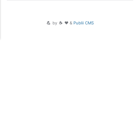
💪
by
☕ ❤️
&
Publii CMS