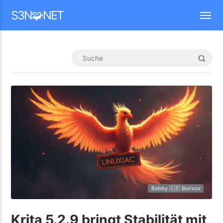
Mastodon
S3N🧩NET
Bobby 🇬🇧 Borisov
Krita 5.2.9 bringt Stabilität mit