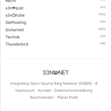
Recht
(41)
s3n📢pod
(783)
s3n📺tube
(56)
Selfhosting
(460)
Sicherheit
(34)
Technik
(48)
Thunderbird
S3N🧩NET
Integrating Open-Source Blog Network (iOSBN)
#
Impressum
Kontakt
Datenschutzerklärung
Beschwerden
Planet Publii