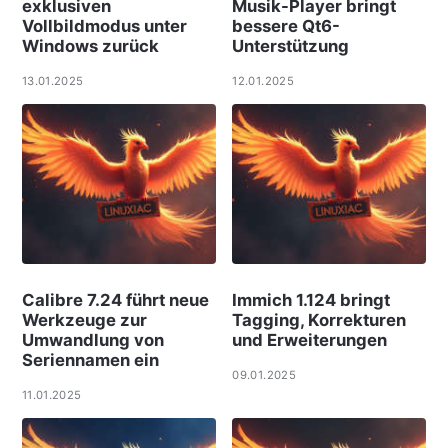
exklusiven
Musik-Player bringt
Vollbildmodus unter
bessere Qt6-
Windows zurück
Unterstützung
13.01.2025
12.01.2025
Calibre 7.24 führt neue
Immich 1.124 bringt
Werkzeuge zur
Tagging, Korrekturen
Umwandlung von
und Erweiterungen
Seriennamen ein
09.01.2025
11.01.2025