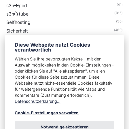
(41)
s3n📢pod
(785)
s3n📺tube
(56)
Selfhosting
(460)
Sicherheit
(35)
Technik
Diese Webseite nutzt Cookies
(48)
Thunderbird
verantwortlich
Wählen Sie Ihre bevorzugten Kekse - mit den
Auswahlmöglickeiten in den Cookie-Einstellungen -
oder klicken Sie auf "Alle akzeptieren", um allen
Cookies für diese Seite zuzustimmen. Diese
S3N🧩NET
Webseite nutzt nicht-essentielle Cookies fakultativ
für weitergehende Funktionalität wie Maps und
Integrating Open-Source Blog Network (iOSBN)
#
Kommentare (Zustimmung erforderlich).
Impressum
Kontakt
Datenschutzerklärung
Datenschutzerklärung...
Beschwerden
Planet Publii
Cookie-Einstellungen verwalten
Notwendige akzeptieren