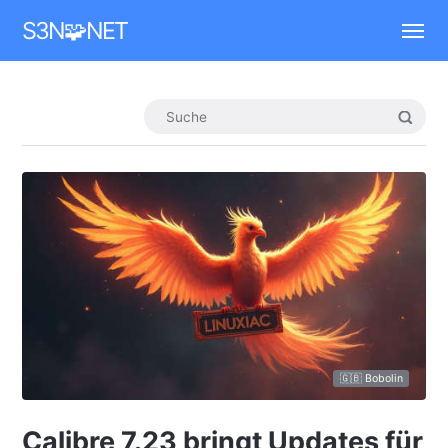
Mastodon
S3N🧩NET
🇬🇧 Bobolin
Calibre 7.23 bringt Updates für