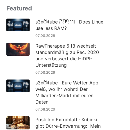
Featured
s3n📺tube 🇬🇧i11l · Does Linux
use less RAM?
07.08.2026
RawTherapee 5.13 wechselt
standardmäßig zu Rec. 2020
und verbessert die HiDPI-
Unterstützung
07.08.2026
s3n📺tube · Eure Wetter-App
weiß, wo ihr wohnt! Der
Milliarden-Markt mit euren
Daten
07.08.2026
Postillon Extrablatt · Kubicki
gibt Dürre-Entwarnung: "Mein