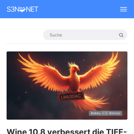
Mastodon
S3N🧩NET
Bobby 🇬🇧 Borisov
Wine 10.8 verbessert die TIFF-