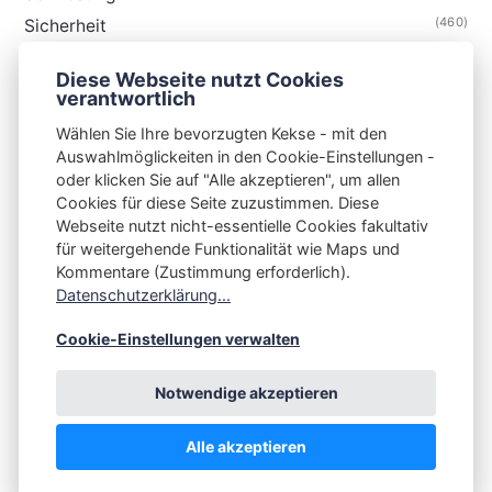
(460)
Sicherheit
(34)
Technik
Diese Webseite nutzt Cookies
(48)
Thunderbird
verantwortlich
Wählen Sie Ihre bevorzugten Kekse - mit den
Auswahlmöglickeiten in den Cookie-Einstellungen -
oder klicken Sie auf "Alle akzeptieren", um allen
Cookies für diese Seite zuzustimmen. Diese
S3N🧩NET
Webseite nutzt nicht-essentielle Cookies fakultativ
für weitergehende Funktionalität wie Maps und
Integrating Open-Source Blog Network (iOSBN)
#
Kommentare (Zustimmung erforderlich).
Impressum
Kontakt
Datenschutzerklärung
Datenschutzerklärung...
Beschwerden
Planet Publii
Cookie-Einstellungen verwalten
Notwendige akzeptieren
Alle akzeptieren
💪
by
☕ ❤️
&
Publii CMS