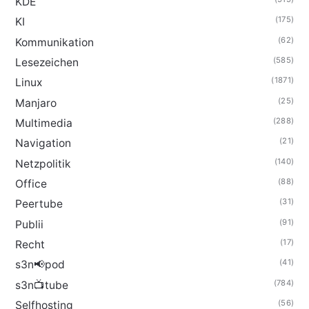
KDE
(175)
KI
(62)
Kommunikation
(585)
Lesezeichen
(1871)
Linux
(25)
Manjaro
(288)
Multimedia
(21)
Navigation
(140)
Netzpolitik
(88)
Office
(31)
Peertube
(91)
Publii
(17)
Recht
(41)
s3n📢pod
(784)
s3n📺tube
(56)
Selfhosting