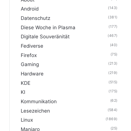
(143)
Android
(381)
Datenschutz
(177)
Diese Woche in Plasma
(467)
Digitale Souveränität
(40)
Fediverse
(75)
Firefox
(213)
Gaming
(219)
Hardware
(515)
KDE
(175)
KI
(62)
Kommunikation
(584)
Lesezeichen
(1869)
Linux
(25)
Manjaro