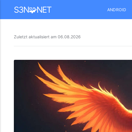
Mastodon
S3N🧩NET
ANDROID
Zuletzt aktualisiert am
06.08.2026