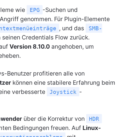
bleme wie
-Suchen und
EPG
 Angriff genommen. Für Plugin-Elemente
, und das
ntextmenüeinträge
SMB-
seinen Credentials Flow zurück.
 auf
Version 8.10.0
angehoben, um
beheben.
-Benutzer profitieren alle von
tzer
können eine stabilere Erfahrung beim
eine verbesserte
-
Joystick
wender
über die Korrektur von
HDR
mten Bedingungen freuen. Auf
Linux-
mit