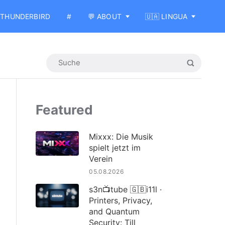
THUNDERBIRD
#
💬 ABOUT
🇺🇦 LINGUA
Featured
Mixxx: Die Musik
spielt jetzt im
Verein
05.08.2026
s3n📺tube 🇬🇧i11l ·
Printers, Privacy,
and Quantum
Security: Till