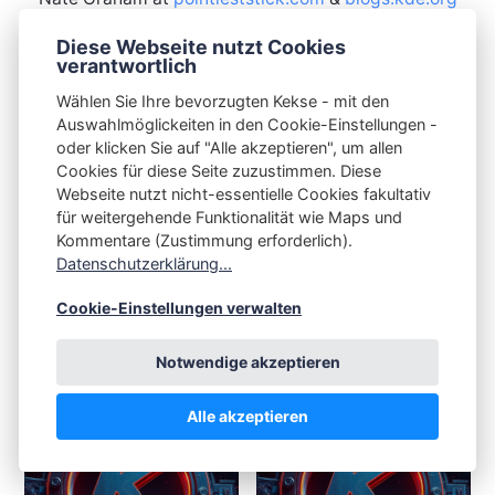
Diese Webseite nutzt Cookies
verantwortlich
Wählen Sie Ihre bevorzugten Kekse - mit den
VORHERIGER ARTIKEL
NÄCHSTER ARTIKEL
Auswahlmöglickeiten in den Cookie-Einstellungen -
Wine 10.8 verbessert die
s3n📺tube 🇬🇧 i11l ·
oder klicken Sie auf "Alle akzeptieren", um allen
TIFF-Unterstützung und
Nobara 42 released,
Cookies für diese Seite zuzustimmen. Diese
die Handhabung von
Steam Data Breach?,
gemeinsamem Speicher
openSUSE drops Deepin,
Webseite nutzt nicht-essentielle Cookies fakultativ
KDE Plasma 6.4 Beta &
für weitergehende Funktionalität wie Maps und
more Linux news
Kommentare (Zustimmung erforderlich).
Datenschutzerklärung...
Cookie-Einstellungen verwalten
Ähnliche Artikel
Notwendige akzeptieren
Alle akzeptieren