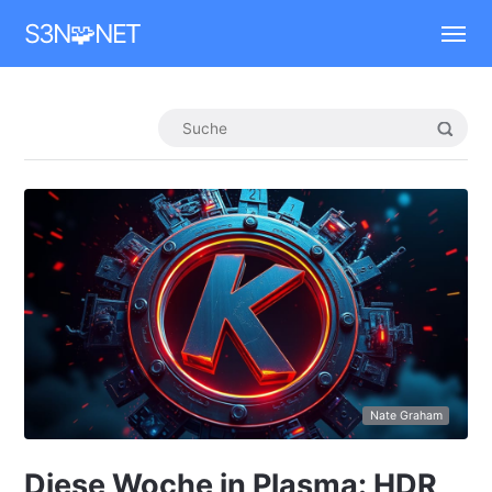
Mastodon
S3N🧩NET
Nate Graham
Diese Woche in Plasma: HDR