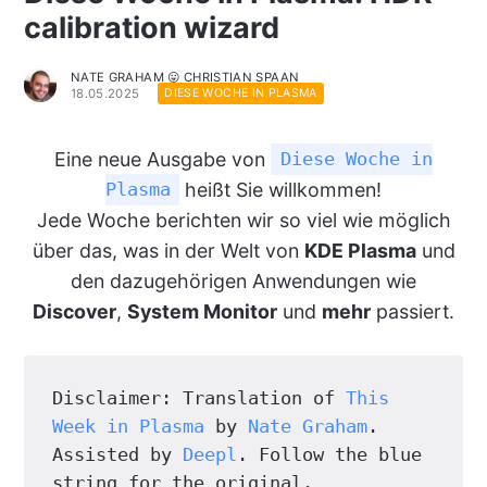
calibration wizard
NATE GRAHAM 😛 CHRISTIAN SPAAN
18.05.2025
DIESE WOCHE IN PLASMA
Eine neue Ausgabe von
Diese Woche in
heißt Sie willkommen!
Plasma
Jede Woche berichten wir so viel wie möglich
über das, was in der Welt von
KDE Plasma
und
den dazugehörigen Anwendungen wie
Discover
,
System Monitor
und
mehr
passiert.
Disclaimer: Translation of 
This 
Week in Plasma
 by 
Nate Graham
. 
Assisted by 
Deepl
. Follow the blue 
string for the original.