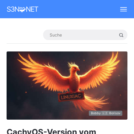
Mastodon
S3N🧩NET
Bobby 🇬🇧 Borisov
CachyOS-Version vom