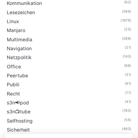
(62)
Kommunikation
(586)
Lesezeichen
(1876)
Linux
(25)
Manjaro
(288)
Multimedia
(21)
Navigation
(140)
Netzpolitik
(88)
Office
(31)
Peertube
(91)
Publii
(17)
Recht
(41)
s3n📢pod
(785)
s3n📺tube
(56)
Selfhosting
(460)
Sicherheit
(35)