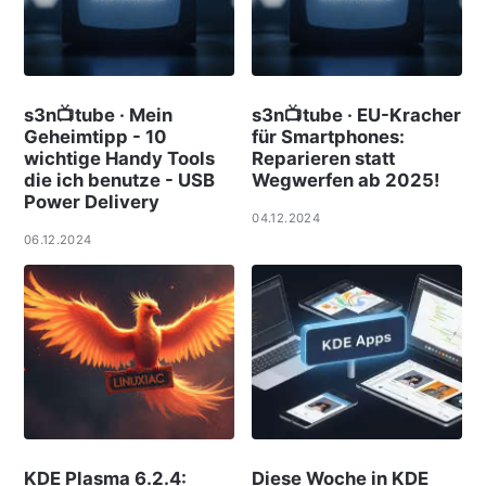
s3n📺tube · Mein
s3n📺tube · EU-Kracher
Geheimtipp - 10
für Smartphones:
wichtige Handy Tools
Reparieren statt
die ich benutze - USB
Wegwerfen ab 2025!
Power Delivery
04.12.2024
06.12.2024
KDE Plasma 6.2.4:
Diese Woche in KDE