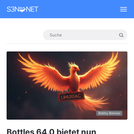
Mastodon
S3N🧩NET
Bobby Borisov
Bottles 64.0 bietet nun