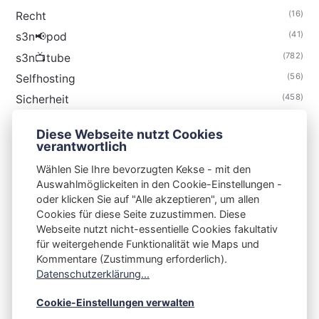
(16)
Recht
(41)
s3n📢pod
(782)
s3n📺tube
(56)
Selfhosting
(458)
Sicherheit
(34)
Technik
Diese Webseite nutzt Cookies
(48)
Thunderbird
verantwortlich
Wählen Sie Ihre bevorzugten Kekse - mit den
Auswahlmöglickeiten in den Cookie-Einstellungen -
oder klicken Sie auf "Alle akzeptieren", um allen
Cookies für diese Seite zuzustimmen. Diese
S3N🧩NET
Webseite nutzt nicht-essentielle Cookies fakultativ
für weitergehende Funktionalität wie Maps und
Integrating Open-Source Blog Network (iOSBN)
#
Kommentare (Zustimmung erforderlich).
Impressum
Kontakt
Datenschutzerklärung
Datenschutzerklärung...
Beschwerden
Planet Publii
Cookie-Einstellungen verwalten