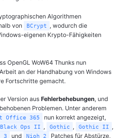
ryptographischen Algorithmen
halb von
, wodurch die
BCrypt
 Windows-eigenen Krypto-Fähigkeiten
dass OpenGL WoW64 Thunks nun
e Arbeit an der Handhabung von Windows
e Fortschritte gemacht.
ser Version aus
Fehlerbehebungen
, und
behobenen Problemen. Unter anderem
nun korrekt angezeigt,
t Office 365
,
,
,
Black Ops II
Gothic
Gothic II
und
Patches für Abstürze,
d 3
Nioh 2