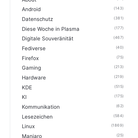
(143)
Android
(381)
Datenschutz
(177)
Diese Woche in Plasma
(467)
Digitale Souveränität
(40)
Fediverse
(75)
Firefox
(213)
Gaming
(219)
Hardware
(515)
KDE
(175)
KI
(62)
Kommunikation
(584)
Lesezeichen
(1869)
Linux
(25)
Manjaro