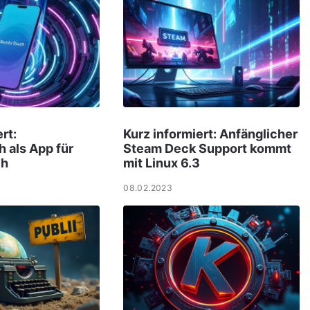
rt:
Kurz informiert: Anfänglicher
 als App für
Steam Deck Support kommt
ch
mit Linux 6.3
08.02.2023