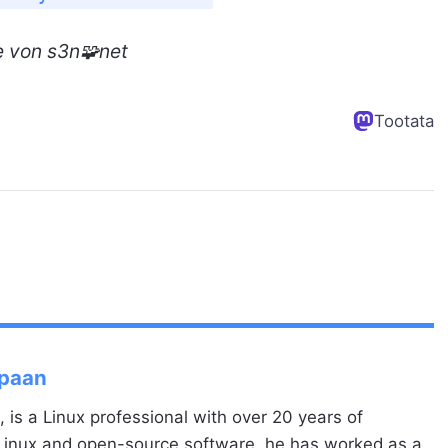
e
von s3n🧩net
Tootata
Spaan
, is a Linux professional with over 20 years of
 Linux and open-source software, he has worked as a