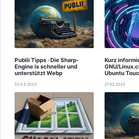
Publii Tipps · Die Sharp-
Kurz informie
Engine is schneller und
GNU/Linux.ch
unterstützt Webp
Ubuntu Tou
02.03.2023
27.02.2023