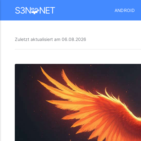
Mastodon
S3N🧩NET
ANDROID
Zuletzt aktualisiert am
06.08.2026