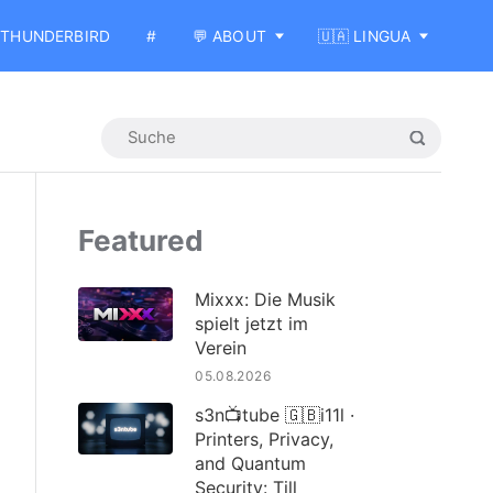
THUNDERBIRD
#
💬 ABOUT
🇺🇦 LINGUA
Featured
Mixxx: Die Musik
spielt jetzt im
Verein
05.08.2026
s3n📺tube 🇬🇧i11l ·
Printers, Privacy,
and Quantum
Security: Till