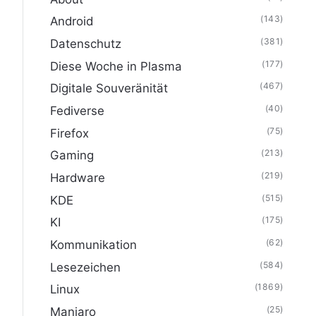
(143)
Android
(381)
Datenschutz
(177)
Diese Woche in Plasma
(467)
Digitale Souveränität
(40)
Fediverse
(75)
Firefox
(213)
Gaming
(219)
Hardware
(515)
KDE
(175)
KI
(62)
Kommunikation
(584)
Lesezeichen
(1869)
Linux
(25)
Manjaro