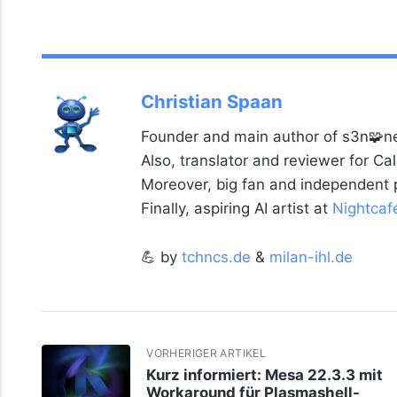
Christian Spaan
Founder and main author of s3n🧩ne
Also, translator and reviewer for C
Moreover, big fan and independent
Finally, aspiring AI artist at
Nightcaf
💪 by
tchncs.de
&
milan-ihl.de
VORHERIGER ARTIKEL
Kurz informiert: Mesa 22.3.3 mit
Workaround für Plasmashell-