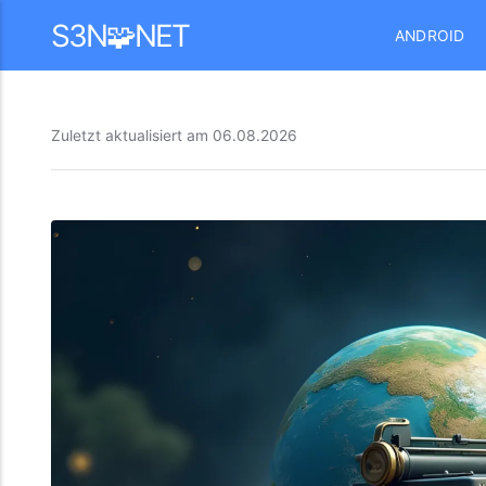
Mastodon
S3N🧩NET
ANDROID
Zuletzt aktualisiert am
06.08.2026