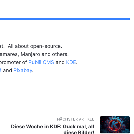
t. All about open-source.
alamares, Manjaro and others.
 promoter of
Publii CMS
and
KDE
.
é
and
Pixabay
.
NÄCHSTER ARTIKEL
Diese Woche in KDE: Guck mal, all
diese Bilder!