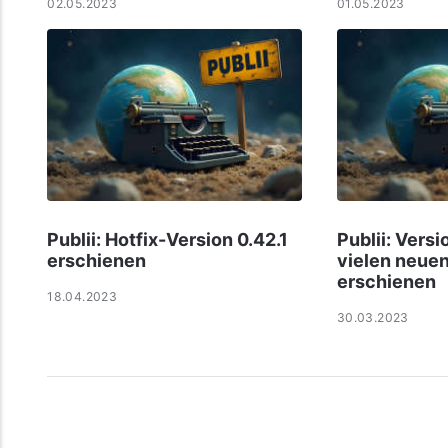
02.05.2023
01.05.2023
Publii: Hotfix-Version 0.42.1
Publii: Versi
erschienen
vielen neue
erschienen
18.04.2023
30.03.2023