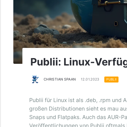
Publii: Linux-Verfü
CHRISTIAN SPAAN
12.01.2023
PUBLII
Publii für Linux ist als .deb, .rpm un
großen Distributionen sieht es mau au
Snaps und Flatpaks. Auch das AUR-Pak
Veröffentlichungen von Publii oftmals 