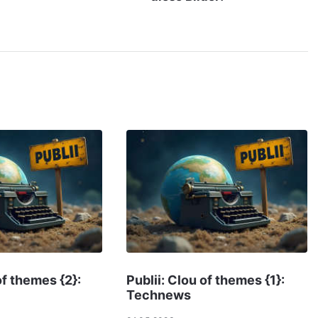
of themes {2}:
Publii: Clou of themes {1}:
Technews