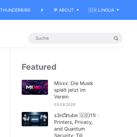
THUNDERBIRD
#
💬 ABOUT
🇺🇦 LINGUA
Featured
Mixxx: Die Musik
spielt jetzt im
Verein
05.08.2026
s3n📺tube 🇬🇧i11l ·
Printers, Privacy,
and Quantum
Security: Till