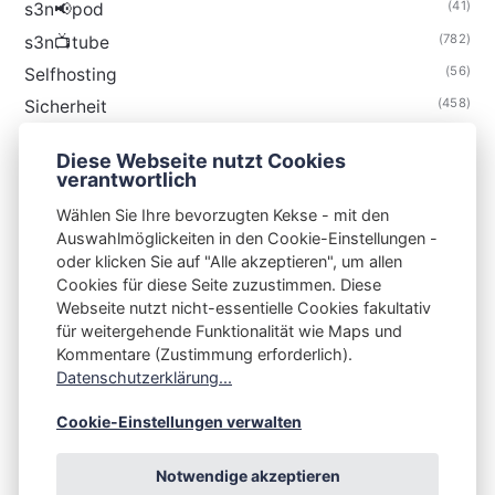
(41)
s3n📢pod
(782)
s3n📺tube
(56)
Selfhosting
(458)
Sicherheit
(34)
Technik
Diese Webseite nutzt Cookies
(48)
Thunderbird
verantwortlich
Wählen Sie Ihre bevorzugten Kekse - mit den
Auswahlmöglickeiten in den Cookie-Einstellungen -
oder klicken Sie auf "Alle akzeptieren", um allen
Cookies für diese Seite zuzustimmen. Diese
S3N🧩NET
Webseite nutzt nicht-essentielle Cookies fakultativ
für weitergehende Funktionalität wie Maps und
Integrating Open-Source Blog Network (iOSBN)
#
Kommentare (Zustimmung erforderlich).
Impressum
Kontakt
Datenschutzerklärung
Datenschutzerklärung...
Beschwerden
Planet Publii
Cookie-Einstellungen verwalten
Notwendige akzeptieren