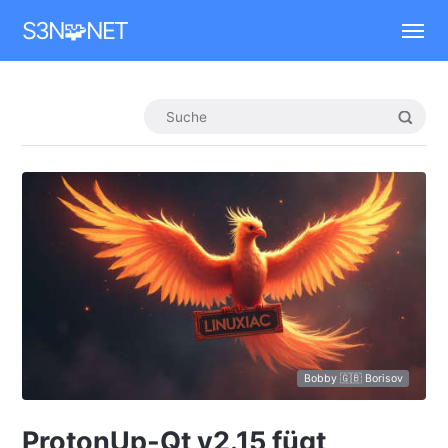
Mastodon
S3N🧩NET
Bobby 🇬🇧 Borisov
ProtonUp-Qt v2.15 fügt