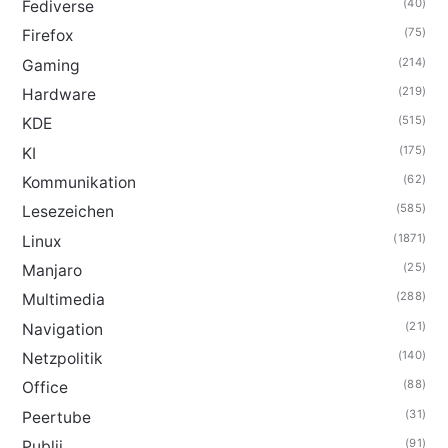
(40)
Fediverse
(75)
Firefox
(214)
Gaming
(219)
Hardware
(515)
KDE
(175)
KI
(62)
Kommunikation
(585)
Lesezeichen
(1871)
Linux
(25)
Manjaro
(288)
Multimedia
(21)
Navigation
(140)
Netzpolitik
(88)
Office
(31)
Peertube
(91)
Publii