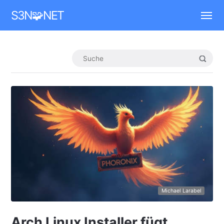
Mastodon
S3N🧩NET
Michael Larabel
Arch Linux Installer fügt