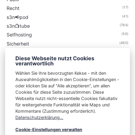
(17)
Recht
(41)
s3n📢pod
(784)
s3n📺tube
(56)
Selfhosting
(460)
Sicherheit
(34)
Technik
Diese Webseite nutzt Cookies
(48)
Thunderbird
verantwortlich
Wählen Sie Ihre bevorzugten Kekse - mit den
Auswahlmöglickeiten in den Cookie-Einstellungen -
oder klicken Sie auf "Alle akzeptieren", um allen
Cookies für diese Seite zuzustimmen. Diese
S3N🧩NET
Webseite nutzt nicht-essentielle Cookies fakultativ
für weitergehende Funktionalität wie Maps und
Integrating Open-Source Blog Network (iOSBN)
#
Kommentare (Zustimmung erforderlich).
Impressum
Kontakt
Datenschutzerklärung
Datenschutzerklärung...
Beschwerden
Planet Publii
Cookie-Einstellungen verwalten