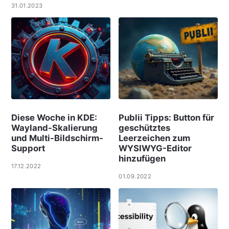
31.01.2023
Diese Woche in KDE:
Publii Tipps: Button für
Wayland-Skalierung
geschütztes
und Multi-Bildschirm-
Leerzeichen zum
Support
WYSIWYG-Editor
hinzufügen
17.12.2022
01.09.2022