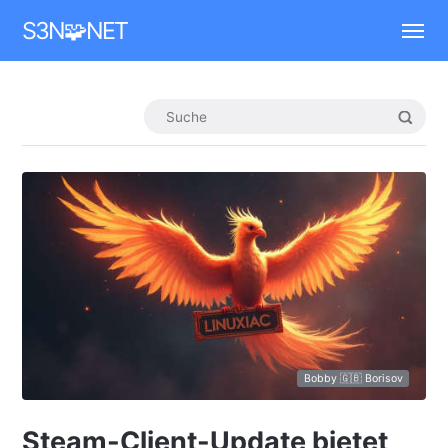
Mastodon
S3N🧩NET
Bobby 🇬🇧 Borisov
Steam-Client-Update bietet