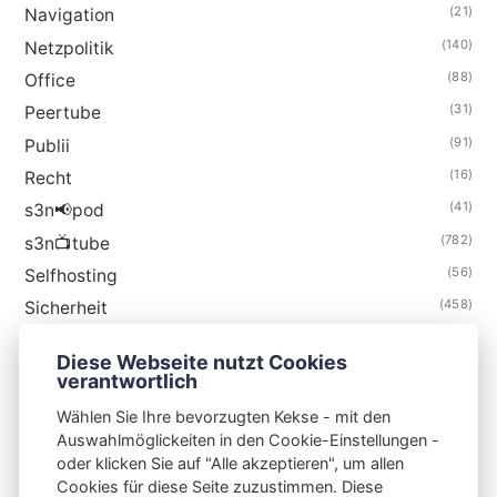
(21)
Navigation
(140)
Netzpolitik
(88)
Office
(31)
Peertube
(91)
Publii
(16)
Recht
(41)
s3n📢pod
(782)
s3n📺tube
(56)
Selfhosting
(458)
Sicherheit
(34)
Technik
Diese Webseite nutzt Cookies
(48)
Thunderbird
verantwortlich
Wählen Sie Ihre bevorzugten Kekse - mit den
Auswahlmöglickeiten in den Cookie-Einstellungen -
oder klicken Sie auf "Alle akzeptieren", um allen
Cookies für diese Seite zuzustimmen. Diese