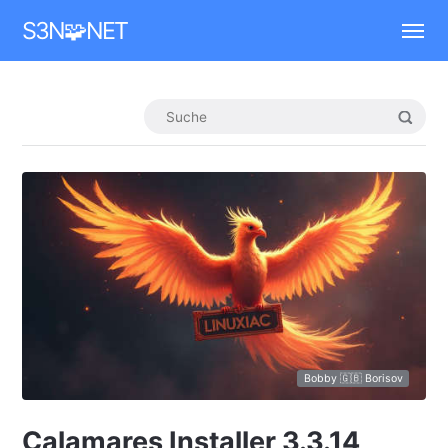
Mastodon
S3N🧩NET
Bobby 🇬🇧 Borisov
Calamares Installer 3.3.14