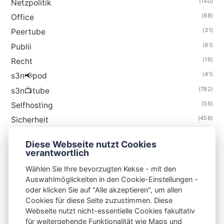
(140)
Netzpolitik
(88)
Office
(31)
Peertube
(91)
Publii
(16)
Recht
(41)
s3n📢pod
(782)
s3n📺tube
(56)
Selfhosting
(458)
Sicherheit
(34)
Technik
Diese Webseite nutzt Cookies
(48)
Thunderbird
verantwortlich
Wählen Sie Ihre bevorzugten Kekse - mit den
Auswahlmöglickeiten in den Cookie-Einstellungen -
oder klicken Sie auf "Alle akzeptieren", um allen
Cookies für diese Seite zuzustimmen. Diese
S3N🧩NET
Webseite nutzt nicht-essentielle Cookies fakultativ
für weitergehende Funktionalität wie Maps und