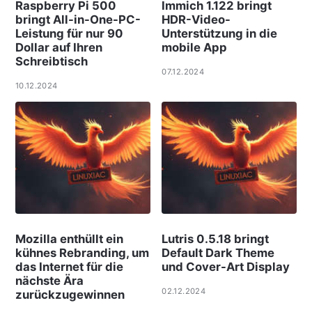
Raspberry Pi 500
Immich 1.122 bringt
bringt All-in-One-PC-
HDR-Video-
Leistung für nur 90
Unterstützung in die
Dollar auf Ihren
mobile App
Schreibtisch
07.12.2024
10.12.2024
Mozilla enthüllt ein
Lutris 0.5.18 bringt
kühnes Rebranding, um
Default Dark Theme
das Internet für die
und Cover-Art Display
nächste Ära
02.12.2024
zurückzugewinnen