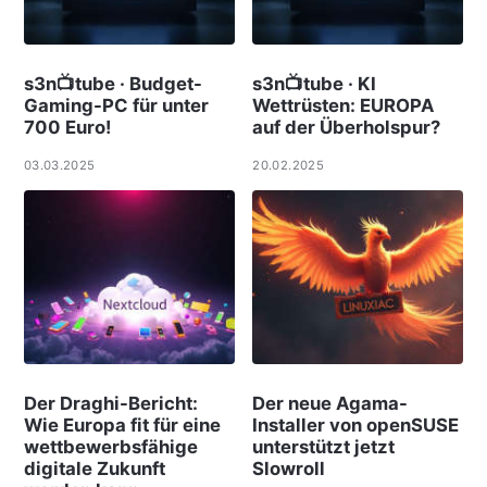
s3n📺tube · Budget-
s3n📺tube · KI
Gaming-PC für unter
Wettrüsten: EUROPA
700 Euro!
auf der Überholspur?
03.03.2025
20.02.2025
Der Draghi-Bericht:
Der neue Agama-
Wie Europa fit für eine
Installer von openSUSE
wettbewerbsfähige
unterstützt jetzt
digitale Zukunft
Slowroll