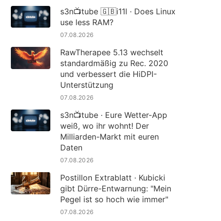
s3n📺tube 🇬🇧i11l · Does Linux
use less RAM?
07.08.2026
RawTherapee 5.13 wechselt
standardmäßig zu Rec. 2020
und verbessert die HiDPI-
Unterstützung
07.08.2026
s3n📺tube · Eure Wetter-App
weiß, wo ihr wohnt! Der
Milliarden-Markt mit euren
Daten
07.08.2026
Postillon Extrablatt · Kubicki
gibt Dürre-Entwarnung: "Mein
Pegel ist so hoch wie immer"
07.08.2026