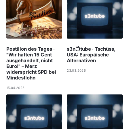
Postillon des Tages ·
s3n📺tube · Tschüss,
"Wir hatten 15 Cent
USA: Europäische
ausgehandelt, nicht
Alternativen
Euro!" – Merz
23.03.2025
widerspricht SPD bei
Mindestlohn
15.04.2025