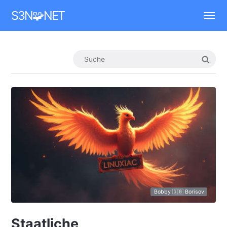
Mastodon
S3N🧩NET
Bobby 🇬🇧 Borisov
Staatliche