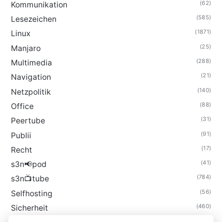
(62)
Kommunikation
(585)
Lesezeichen
(1871)
Linux
(25)
Manjaro
(288)
Multimedia
(21)
Navigation
(140)
Netzpolitik
(88)
Office
(31)
Peertube
(91)
Publii
(17)
Recht
(41)
s3n📢pod
(784)
s3n📺tube
(56)
Selfhosting
(460)
Sicherheit
(34)