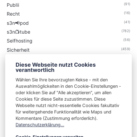
(91)
Publii
(16)
Recht
(41)
s3n📢pod
(782)
s3n📺tube
(56)
Selfhosting
(459)
Sicherheit
(34)
Technik
Diese Webseite nutzt Cookies
(48)
Thunderbird
verantwortlich
Wählen Sie Ihre bevorzugten Kekse - mit den
Auswahlmöglickeiten in den Cookie-Einstellungen -
oder klicken Sie auf "Alle akzeptieren", um allen
Cookies für diese Seite zuzustimmen. Diese
S3N🧩NET
Webseite nutzt nicht-essentielle Cookies fakultativ
für weitergehende Funktionalität wie Maps und
Integrating Open-Source Blog Network (iOSBN)
#
Kommentare (Zustimmung erforderlich).
Impressum
Kontakt
Datenschutzerklärung
Datenschutzerklärung...
Beschwerden
Planet Publii
Cookie-Einstellungen verwalten