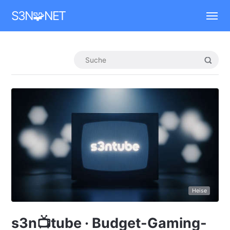
Mastodon
S3N🧩NET
Heise
s3n📺tube · Budget-Gaming-