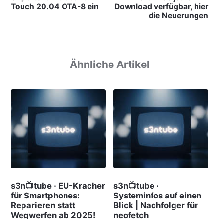
Touch 20.04 OTA-8 ein
Download verfügbar, hier
die Neuerungen
Ähnliche Artikel
s3n📺tube · EU-Kracher
s3n📺tube ·
für Smartphones:
Systeminfos auf einen
Reparieren statt
Blick | Nachfolger für
Wegwerfen ab 2025!
neofetch