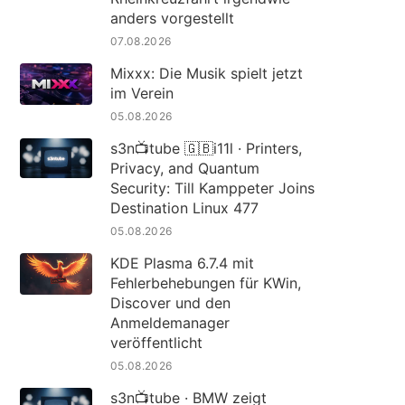
anders vorgestellt
07.08.2026
Mixxx: Die Musik spielt jetzt
im Verein
05.08.2026
s3n📺tube 🇬🇧i11l · Printers,
Privacy, and Quantum
Security: Till Kamppeter Joins
Destination Linux 477
05.08.2026
KDE Plasma 6.7.4 mit
Fehlerbehebungen für KWin,
Discover und den
Anmeldemanager
veröffentlicht
05.08.2026
s3n📺tube · BMW zeigt