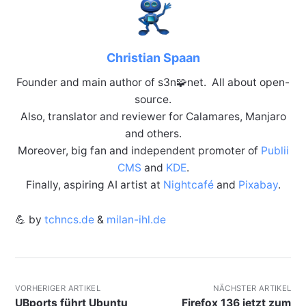
Christian Spaan
Founder and main author of s3n🧩net. All about open-
source.
Also, translator and reviewer for Calamares, Manjaro
and others.
Moreover, big fan and independent promoter of
Publii
CMS
and
KDE
.
Finally, aspiring AI artist at
Nightcafé
and
Pixabay
.
💪 by
tchncs.de
&
milan-ihl.de
VORHERIGER ARTIKEL
NÄCHSTER ARTIKEL
UBports führt Ubuntu
Firefox 136 jetzt zum