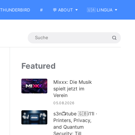
THUNDERBIRD
#
💬 ABOUT
🇺🇦 LINGUA
Featured
Mixxx: Die Musik
spielt jetzt im
Verein
05.08.2026
s3n📺tube 🇬🇧i11l ·
Printers, Privacy,
and Quantum
Security: Till