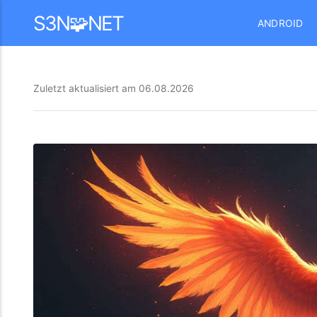
Mastodon
S3N🧩NET
ANDROID
Zuletzt aktualisiert am
06.08.2026