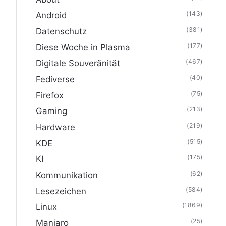
(143)
Android
(381)
Datenschutz
(177)
Diese Woche in Plasma
(467)
Digitale Souveränität
(40)
Fediverse
(75)
Firefox
(213)
Gaming
(219)
Hardware
(515)
KDE
(175)
KI
(62)
Kommunikation
(584)
Lesezeichen
(1869)
Linux
(25)
Manjaro