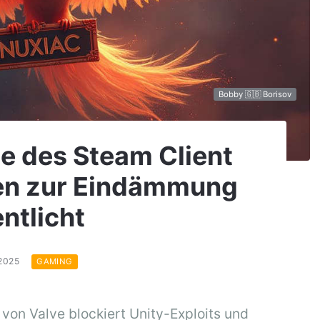
Bobby 🇬🇧 Borisov
e des Steam Client
en zur Eindämmung
ntlicht
.2025
GAMING
on Valve blockiert Unity-Exploits und