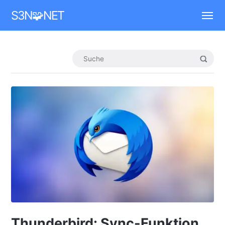
Mastodon
S3N🧩NET
Thunderbird: Sync-Funktion