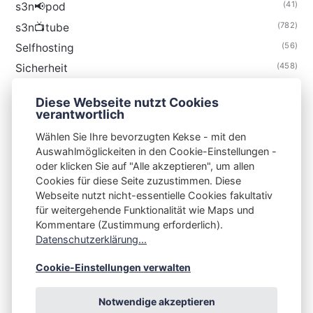
(41)
s3n📢pod
(782)
s3n📺tube
(56)
Selfhosting
(458)
Sicherheit
(34)
Technik
Diese Webseite nutzt Cookies
(48)
Thunderbird
verantwortlich
Wählen Sie Ihre bevorzugten Kekse - mit den
Auswahlmöglickeiten in den Cookie-Einstellungen -
oder klicken Sie auf "Alle akzeptieren", um allen
Cookies für diese Seite zuzustimmen. Diese
S3N🧩NET
Webseite nutzt nicht-essentielle Cookies fakultativ
für weitergehende Funktionalität wie Maps und
Integrating Open-Source Blog Network (iOSBN)
#
Kommentare (Zustimmung erforderlich).
Impressum
Kontakt
Datenschutzerklärung
Datenschutzerklärung...
Beschwerden
Planet Publii
Cookie-Einstellungen verwalten
Notwendige akzeptieren