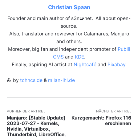
Christian Spaan
Founder and main author of s3n🧩net. All about open-
source.
Also, translator and reviewer for Calamares, Manjaro
and others.
Moreover, big fan and independent promoter of
Publii
CMS
and
KDE
.
Finally, aspiring AI artist at
Nightcafé
and
Pixabay
.
💪 by
tchncs.de
&
milan-ihl.de
VORHERIGER ARTIKEL
NÄCHSTER ARTIKEL
Manjaro: [Stable Update]
Kurzgemacht: Firefox 116
2023-07-27 - Kernels,
erschienen
Nvidia, Virtualbox,
Thunderbird, LibreOffice,