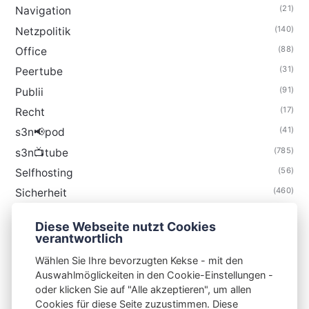
(21)
Navigation
(140)
Netzpolitik
(88)
Office
(31)
Peertube
(91)
Publii
(17)
Recht
(41)
s3n📢pod
(785)
s3n📺tube
(56)
Selfhosting
(460)
Sicherheit
(35)
Technik
Diese Webseite nutzt Cookies
(48)
Thunderbird
verantwortlich
Wählen Sie Ihre bevorzugten Kekse - mit den
Auswahlmöglickeiten in den Cookie-Einstellungen -
oder klicken Sie auf "Alle akzeptieren", um allen
Cookies für diese Seite zuzustimmen. Diese