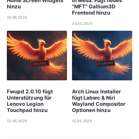
Home Screen Widgets
in Mesa: Fügt neues
hinzu
"MFT" Gallium3D
Frontend hinzu
20.06.2025
24.05.2025
Fwupd 2.0.10 fügt
Arch Linux Installer
Unterstützung für
fügt Labwc & Niri
Lenovo Legion
Wayland Compositor
Touchpad hinzu
Optionen hinzu
22.05.2025
15.05.2025