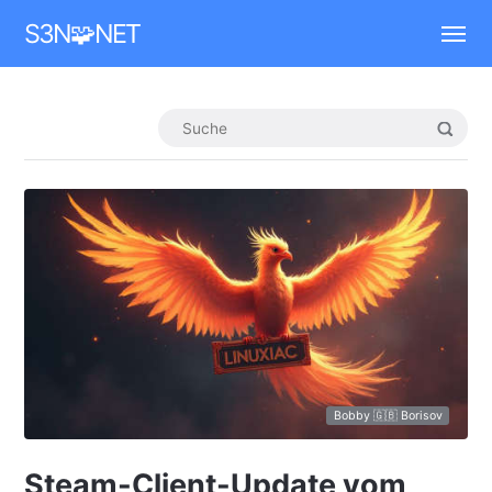
Mastodon
S3N🧩NET
Bobby 🇬🇧 Borisov
Steam-Client-Update vom