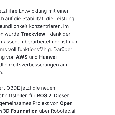
zt ihre Entwicklung mit einer
h auf die Stabilität, die Leistung
eundlichkeit konzentrieren. Im
en wurde
Trackview
- dank der
fassend überarbeitet und ist nun
s voll funktionsfähig. Darüber
ung von
AWS
und
Huawei
dlichkeitsverbesserungen am
n.
ert O3DE jetzt die neuen
hnittstellen für
ROS 2
. Dieser
n gemeinsames Projekt von
Open
 3D Foundation
über Robotec.ai,