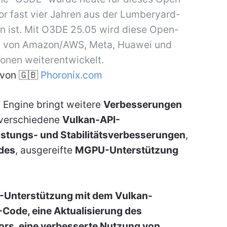
vor fast vier Jahren aus der Lumberyard-
 ist. Mit O3DE 25.05 wird diese Open-
ne von Amazon/AWS, Meta, Huawei und
onen weiterentwickelt.
von 🇬🇧
Phoronix.com
 Engine bringt weitere
Verbesserungen
 verschiedene
Vulkan-API-
istungs- und Stabilitätsverbesserungen
,
des
, ausgereifte
MGPU-Unterstützung
R-Unterstützung mit dem Vulkan-
Code, eine Aktualisierung des
rs, eine verbesserte Nutzung von