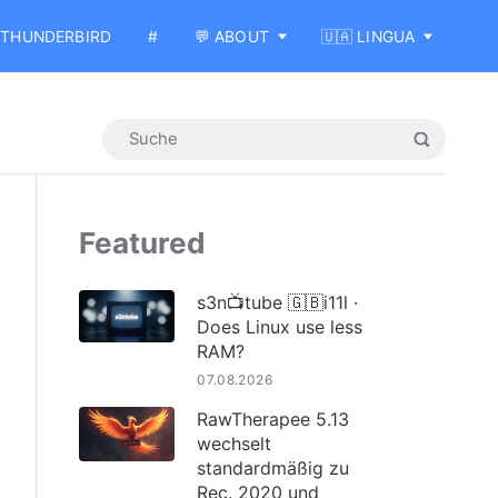
THUNDERBIRD
#
💬 ABOUT
🇺🇦 LINGUA
Featured
s3n📺tube 🇬🇧i11l ·
Does Linux use less
RAM?
07.08.2026
RawTherapee 5.13
wechselt
standardmäßig zu
Rec. 2020 und