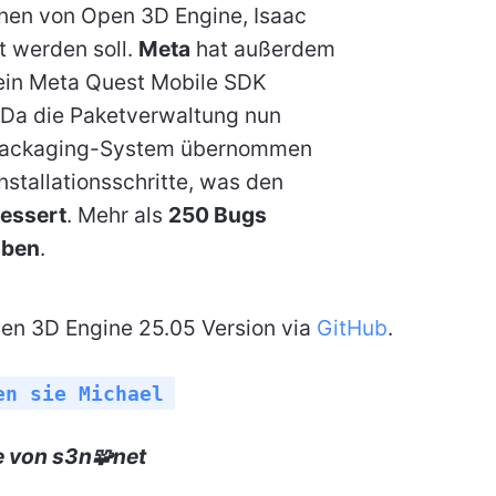
nen von Open 3D Engine, Isaac
 werden soll.
Meta
hat außerdem
sein Meta Quest Mobile SDK
 Da die Paketverwaltung nun
Packaging-System übernommen
Installationsschritte, was den
bessert
. Mehr als
250 Bugs
oben
.
en 3D Engine 25.05 Version via
GitHub
.
en sie Michael
e von s3n🧩net