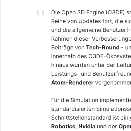
Die Open 3D Engine (O3DE) set
Reihe von Updates fort, die sic
und die allgemeine Benutzerfr
Rahmen dieser Verbesserung
Beiträge von
Tech-Round
- um
innerhalb des O3DE-Ökosystem
hinaus wurden unter der Leit
Leistungs- und Benutzerfreun
Atom-Renderer
vorgenomme
Für die Simulation implementi
standardisierten Simulationssc
Schnittstellenstandard ist ei
Robotics
,
Nvidia
und der
Open