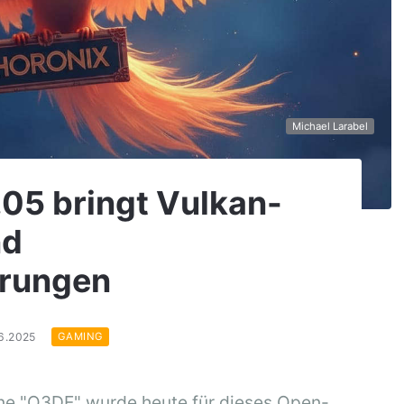
Michael Larabel
05 bringt Vulkan-
nd
erungen
06.2025
GAMING
ne "O3DE" wurde heute für dieses Open-