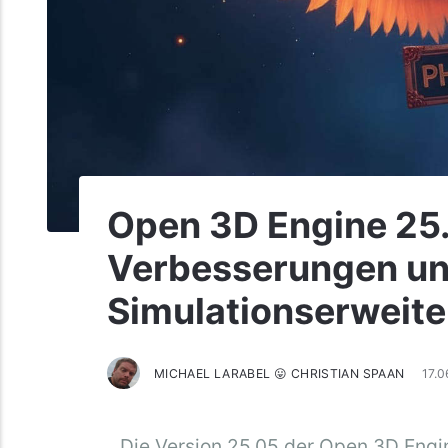
Open 3D Engine 25.
Verbesserungen u
Simulationserweit
MICHAEL LARABEL 😛 CHRISTIAN SPAAN
17.
Die Version 25.05 der Open 3D Engi