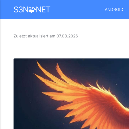
Mastodon
S3N🧩NET
ANDROID
Zuletzt aktualisiert am
07.08.2026