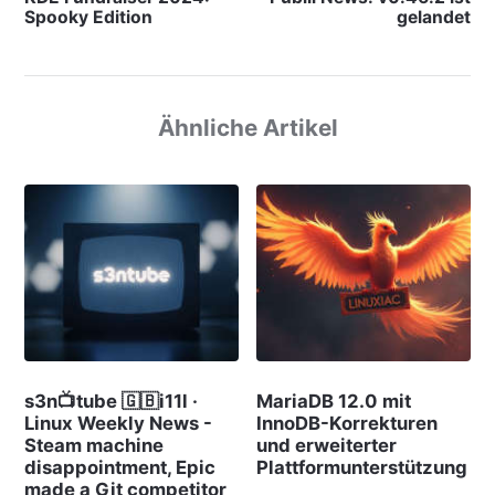
Spooky Edition
gelandet
Ähnliche Artikel
s3n📺tube 🇬🇧i11l ·
MariaDB 12.0 mit
Linux Weekly News -
InnoDB-Korrekturen
Steam machine
und erweiterter
disappointment, Epic
Plattformunterstützung
made a Git competitor