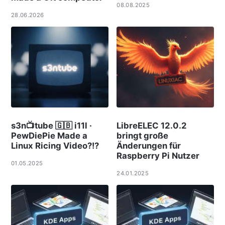
08.08.2025
28.06.2026
s3n📺tube 🇬🇧 i11l ·
LibreELEC 12.0.2
PewDiePie Made a
bringt große
Linux Ricing Video?!?
Änderungen für
Raspberry Pi Nutzer
01.05.2025
24.01.2025