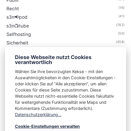
Publii
(16)
Recht
(41)
s3n📢pod
(782)
s3n📺tube
(56)
Selfhosting
(458)
Sicherheit
(34)
Technik
Diese Webseite nutzt Cookies
(48)
Thunderbird
verantwortlich
Wählen Sie Ihre bevorzugten Kekse - mit den
Auswahlmöglickeiten in den Cookie-Einstellungen -
oder klicken Sie auf "Alle akzeptieren", um allen
Cookies für diese Seite zuzustimmen. Diese
S3N🧩NET
Webseite nutzt nicht-essentielle Cookies fakultativ
für weitergehende Funktionalität wie Maps und
Integrating Open-Source Blog Network (iOSBN)
#
Kommentare (Zustimmung erforderlich).
Impressum
Kontakt
Datenschutzerklärung
Datenschutzerklärung...
Beschwerden
Planet Publii
Cookie-Einstellungen verwalten