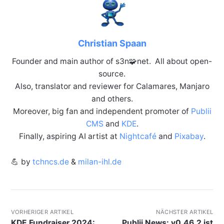
Christian Spaan
Founder and main author of s3n🧩net. All about open-
source.
Also, translator and reviewer for Calamares, Manjaro
and others.
Moreover, big fan and independent promoter of
Publii
CMS
and
KDE
.
Finally, aspiring AI artist at
Nightcafé
and
Pixabay
.
💪 by
tchncs.de
&
milan-ihl.de
VORHERIGER ARTIKEL
NÄCHSTER ARTIKEL
KDE Fundraiser 2024:
Publii News: v0.46.2 ist