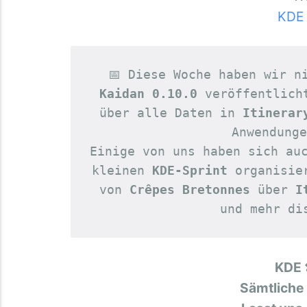
KDE 
📅 Diese Woche haben wir n
Kaidan 0.10.0
 veröffentlich
über alle Daten in 
Itinerar
Anwendunge
Einige von uns haben sich au
kleinen 
KDE-Sprint
 organisie
von 
Crêpes Bretonnes
 über 
I
und mehr di
KDE 
Sämtliche