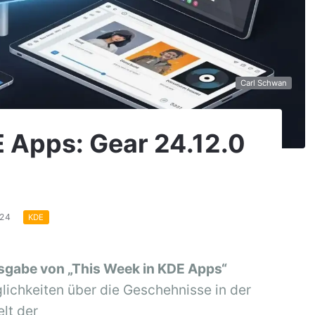
Carl Schwan
 Apps: Gear 24.12.0
024
KDE
sgabe von „This Week in KDE Apps“
ichkeiten über die Geschehnisse in der
lt der