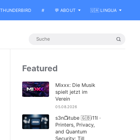
THUNDERBIRD
#
💬 ABOUT
🇺🇦 LINGUA
Featured
Mixxx: Die Musik
spielt jetzt im
Verein
05.08.2026
s3n📺tube 🇬🇧i11l ·
Printers, Privacy,
and Quantum
Security: Till