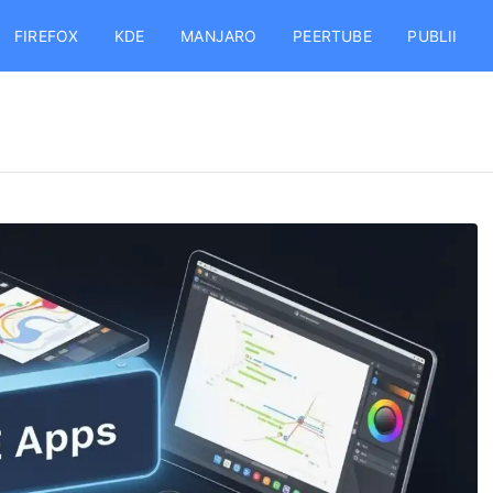
FIREFOX
KDE
MANJARO
PEERTUBE
PUBLII