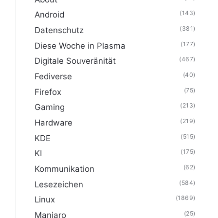
(143)
Android
(381)
Datenschutz
(177)
Diese Woche in Plasma
(467)
Digitale Souveränität
(40)
Fediverse
(75)
Firefox
(213)
Gaming
(219)
Hardware
(515)
KDE
(175)
KI
(62)
Kommunikation
(584)
Lesezeichen
(1869)
Linux
(25)
Manjaro