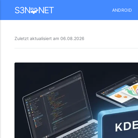
Mastodon
S3N🧩NET
ANDROID
Zuletzt aktualisiert am
06.08.2026