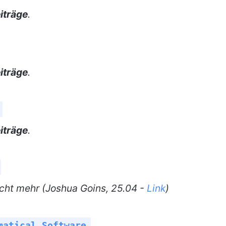
iträge
.
iträge
.
iträge
.
nicht mehr (Joshua Goins, 25.04 -
Link
)
matical Software